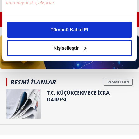
tanımlayarak çalışırlar.
Bu çerezlere izin vermeniz halinde sizlere özel
GÜNÜN EN ÖNEMLİ MANŞETLERİ İÇİN TIKLAYIN
kişiselleştirilmiş reklamlar sunabilir, sayfalarımızda sizlere
Tümünü Kabul Et
daha iyi reklam deneyimi yaşatabiliriz. Bunu yaparken
amacımızın size daha iyi bir reklam deneyimi sunmak
olduğunu ve sizlere en iyi içerikleri sunabilmek adına
Kişiselleştir
elimizden gelen çabayı gösterdiğimizi ve bu noktada,
reklamların maliyetlerimizi karşılamak noktasında tek gelir
kalemimiz olduğunu sizlere hatırlatmak isteriz.
RESMİ İLANLAR
Her halükârda, kullanıcılar, bu çerezlere izin vermedikleri
takdirde, kullanıcılara hedefli reklamlar
T.C. KÜÇÜKÇEKMECE İCRA
DAİRESİ
gösterilmeyecektir."
Sizlere daha iyi bir hizmet sunabilmek için İnternet
Sitemizde kendimize ve üçüncü kişilere ait çerezler
kullanılmaktadır. Bu çerezler vasıtasıyla çeşitli kişisel
verileriniz işlenmekte olup gerekli olan çerezler bilgi