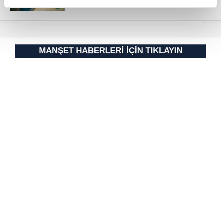
reklamların maliyetlerimizi karşılamak noktasında tek gelir
kalemimiz olduğunu sizlere hatırlatmak isteriz.
Her halükârda, kullanıcılar, bu çerezlere izin vermedikleri
MANŞET HABERLERİ İÇİN TIKLAYIN
takdirde, kullanıcılara hedefli reklamlar
gösterilmeyecektir."
Sizlere daha iyi bir hizmet sunabilmek için İnternet
Sitemizde kendimize ve üçüncü kişilere ait çerezler
kullanılmaktadır. Bu çerezler vasıtasıyla çeşitli kişisel
verileriniz işlenmekte olup gerekli olan çerezler bilgi
toplumu hizmetlerinin sunulması amacıyla
kullanılmaktadır. Diğer çerezler, sitemizin daha işlevsel
kılınması ve kişiselleştirilmesi ve sizlere yönelik
reklam/pazarlama faaliyetlerinin yapılması, amaçlarıyla
sınırlı olarak açık rızanız dahilinde kullanılacaktır.
Çerezlere ilişkin tercihlerinizi aşağıda yer alan panel