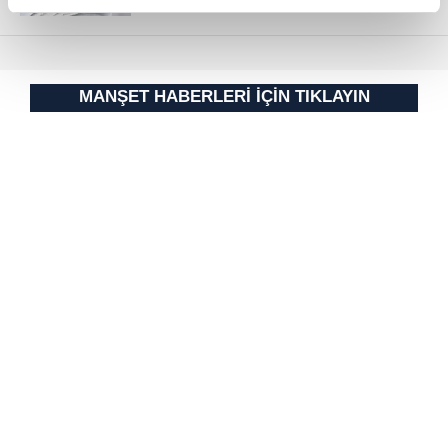
reklamların maliyetlerimizi karşılamak noktasında tek gelir
kalemimiz olduğunu sizlere hatırlatmak isteriz.
Her halükârda, kullanıcılar, bu çerezlere izin vermedikleri
MANŞET HABERLERİ İÇİN TIKLAYIN
takdirde, kullanıcılara hedefli reklamlar
gösterilmeyecektir."
Sizlere daha iyi bir hizmet sunabilmek için İnternet
Sitemizde kendimize ve üçüncü kişilere ait çerezler
kullanılmaktadır. Bu çerezler vasıtasıyla çeşitli kişisel
verileriniz işlenmekte olup gerekli olan çerezler bilgi
toplumu hizmetlerinin sunulması amacıyla
kullanılmaktadır. Diğer çerezler, sitemizin daha işlevsel
kılınması ve kişiselleştirilmesi ve sizlere yönelik
reklam/pazarlama faaliyetlerinin yapılması, amaçlarıyla
sınırlı olarak açık rızanız dahilinde kullanılacaktır.
Çerezlere ilişkin tercihlerinizi aşağıda yer alan panel