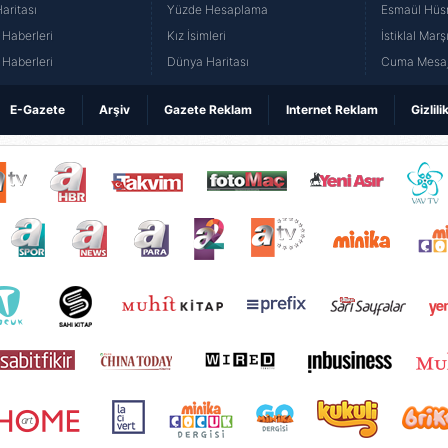
aritası
Yüzde Hesaplama
Esmaül Hüs
Haberleri
Kız İsimleri
İstiklal Marş
Haberleri
Dünya Haritası
Cuma Mesaj
E-Gazete
Arşiv
Gazete Reklam
Internet Reklam
Gizlili