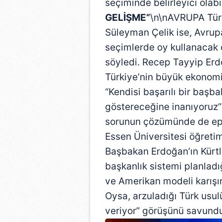
seçiminde belirleyici olabil
GELİŞME”
\n\nAVRUPA Türk
Süleyman Çelik ise, Avrupal
seçimlerde oy kullanacak 
söyledi. Recep Tayyip Er
Türkiye’nin büyük ekonomik
“Kendisi başarılı bir başb
göstereceğine inanıyoruz”
sorunun çözümünde de epey
Essen Üniversitesi öğretim
Başbakan Erdoğan’ın Kürtl
başkanlık sistemi planladığ
ve Amerikan modeli karışım
Oysa, arzuladığı Türk usulü
veriyor” görüşünü savundu