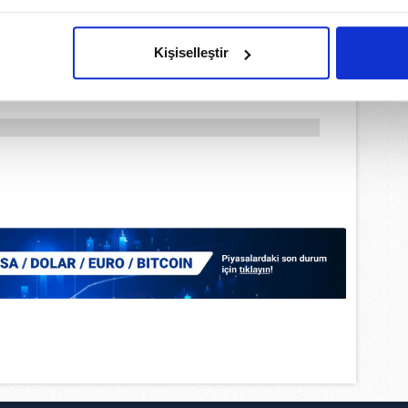
imizden gelen çabayı gösterdiğimizi ve bu noktada, reklamların ma
olduğunu sizlere hatırlatmak isteriz.
Kişiselleştir
çerezlere izin vermedikleri takdirde, kullanıcılara hedefli reklaml
abilmek için İnternet Sitemizde kendimize ve üçüncü kişilere ait 
isel verileriniz işlenmekte olup gerekli olan çerezler bilgi toplum
 çerezler, sitemizin daha işlevsel kılınması ve kişiselleştirilmes
 yapılması, amaçlarıyla sınırlı olarak açık rızanız dahilinde kulla
aşağıda yer alan panel vasıtasıyla belirleyebilirsiniz. Çerezlere iliş
lgilendirme Metnimizi
ziyaret edebilirsiniz.
Korunması Kanunu uyarınca hazırlanmış Aydınlatma Metnimizi okum
 çerezlerle ilgili bilgi almak için lütfen
tıklayınız
.