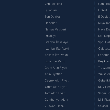
Veri Politikası
Canlı Bo
İş İlanları
E Okul
Son Dakika
E Devlet 
Haberler
Rüya Tabi
Namaz Vakitleri
Hava D
İmsakiye
Son Dep
İstanbul İmsakiye
Spor Hab
İstanbul İftar Vakti
Galatasa
Ankara İftar Vakti
Fenerba
İzmir İftar Vakti
Beşiktaş
Gram Altın Fiyatı
Trabzons
Altın Fiyatları
Yüksele
Çeyrek Altın Fiyatı
Gebelik
Yarım Altın Fiyatı
KDV He
Tam Altın Fiyatı
Süper Lo
Cumhuriyet Altını
Milli Pi
22 Ayar Bilezik
Sayısal 