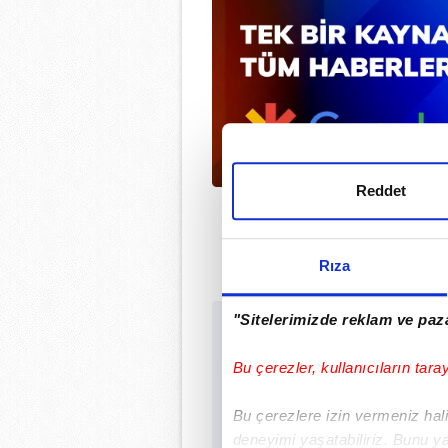
Reddet
Rıza
"Sitelerimizde reklam ve paza
Sabah.com.tr Uygu
Uygulamalara Özel Ayr
Bu çerezler, kullanıcıların tara
Bu çerezlere izin vermeniz halin
deneyimi yaşatabiliriz. Bunu y