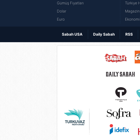
Gümüş Fiyatları
Türkiye H
Dolar
Magazin 
Euro
Ekonomi 
Sabah USA
Daily Sabah
RSS