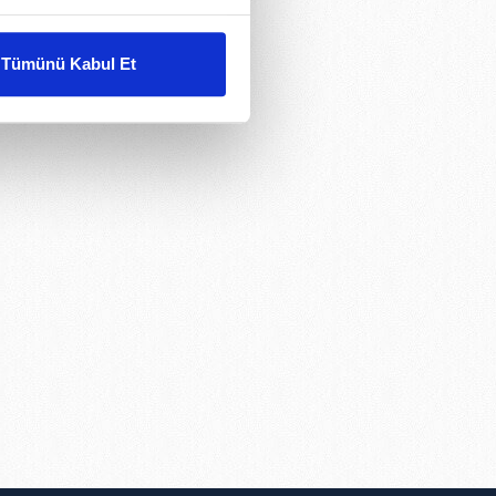
liyetlerimizi karşılamak
Tümünü Kabul Et
ar gösterilmeyecektir."
çerezler kullanılmaktadır. Bu
u hizmetlerinin sunulması
i ve sizlere yönelik
nılacaktır.
kin detaylı bilgi için Ayarlar
ak ve sitemizde ilgili