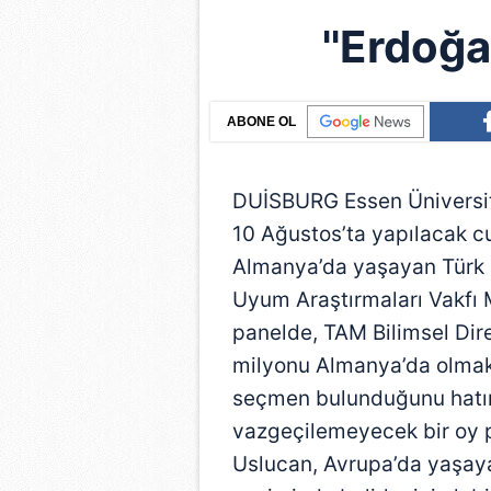
''Erdoğa
ABONE OL
DUİSBURG Essen Üniversite
10 Ağustos’ta yapılacak c
Almanya’da yaşayan Türk kök
Uyum Araştırmaları Vakfı
panelde, TAM Bilimsel Dire
milyonu Almanya’da olmak
seçmen bulunduğunu hatırla
vazgeçilemeyecek bir oy p
Uslucan, Avrupa’da yaşaya