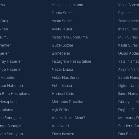
rsa
Yüzde Hesaplama
Vakıa Sures
Cuma Suresi
Espriler
Giriş
Yasin Suresi
Tekerlemele
rleri
Ayetel Kürsi
İhlas Suresi
urumu
İnstagram Dondurma
Mülk Suresi
remler
Güzel Sözler
Kadir Suresi
erleri
Bilmeceler
Gusül Abdes
ray Haberleri
İnstagram Hesap Silme
Yatsı Namazı
hçe Haberleri
Nazar Duası
Akşam Namaz
 Haberleri
Felak Nas Suresi
Sabah Namaz
por Haberleri
Fetih Suresi
Öğlen Namazı
n Burç Hesaplama
Hotmail Giriş
İkindi Namaz
 Hesaplama
Metrobüs Durakları
Günaydın Me
saplama
Aşk Sözleri
Doğum Günü
to Sonuçları
Abdest Nasıl Alınır?
Marmaray Du
yango Sonuçları
Atasözleri
Saatlerin A
Loto Sonuçları
Erkek İsimleri
Dini Bilgiler