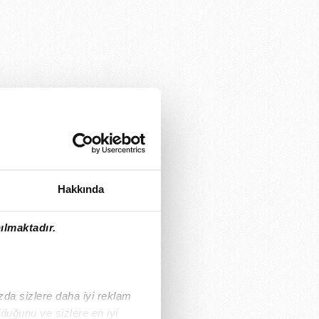
Hakkında
ılmaktadır.
ızda sizlere daha iyi reklam
duğunu ve sizlere en iyi