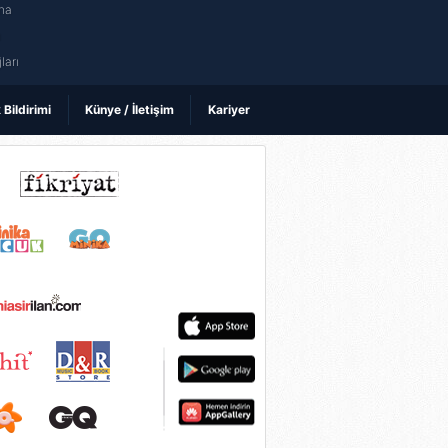
na
ı
ları
k Bildirimi
Künye / İletişim
Kariyer