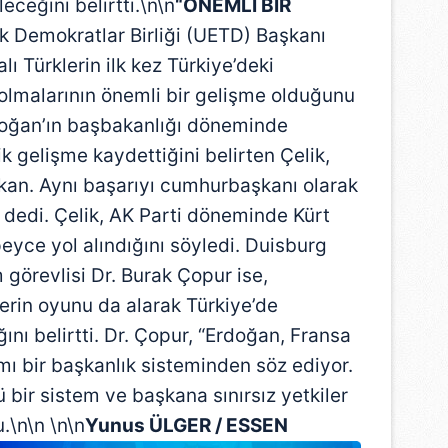
eceğini belirtti.\n\n
“ÖNEMLİ BİR
 Demokratlar Birliği (UETD) Başkanı
ı Türklerin ilk kez Türkiye’deki
olmalarının önemli bir gelişme olduğunu
doğan’ın başbakanlığı döneminde
 gelişme kaydettiğini belirten Çelik,
akan. Aynı başarıyı cumhurbaşkanı olarak
 dedi. Çelik, AK Parti döneminde Kürt
ce yol alındığını söyledi. Duisburg
 görevlisi Dr. Burak Çopur ise,
erin oyunu da alarak Türkiye’de
ını belirtti. Dr. Çopur, “Erdoğan, Fransa
ı bir başkanlık sisteminden söz ediyor.
 bir sistem ve başkana sınırsız yetkiler
.\n\n \n\n
Yunus ÜLGER / ESSEN