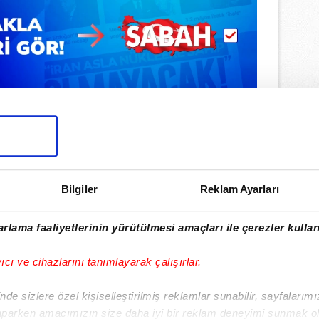
Bilgiler
Reklam Ayarları
rlama faaliyetlerinin yürütülmesi amaçları ile çerezler kullan
lamamızı İndirin
ıcalıkları Keşfedin!
yıcı ve cihazlarını tanımlayarak çalışırlar.
de sizlere özel kişiselleştirilmiş reklamlar sunabilir, sayfalarım
aparken amacımızın size daha iyi bir reklam deneyimi sunmak ol