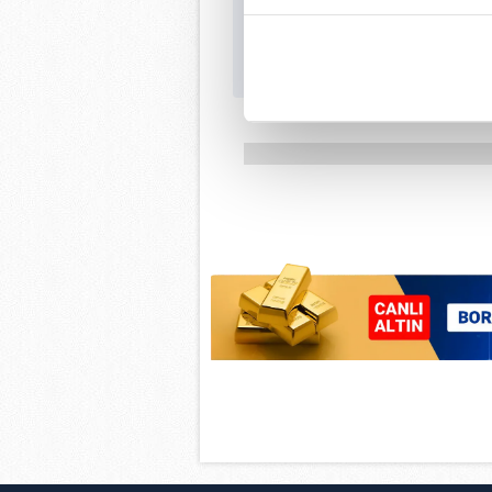
içerikleri sunabilmek adına el
noktasında tek gelir kalemimiz 
Her halükârda, kullanıcılar, bu 
Sizlere daha iyi bir hizmet sun
çerezler vasıtasıyla çeşitli kiş
amacıyla kullanılmaktadır. Diğer
reklam/pazarlama faaliyetlerinin
Çerezlere ilişkin tercihlerinizi 
butonuna tıklayabilir,
Çerez Bi
6698 sayılı Kişisel Verilerin 
mevzuata uygun olarak kullanılan