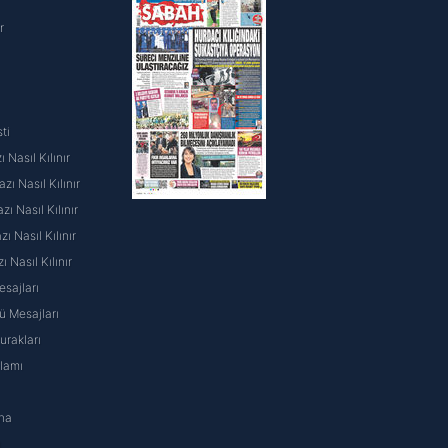
kin detaylı bilgi için Ayarlar
r
ak ve sitemizde ilgili
ti
 Nasıl Kılınır
ı Nasıl Kılınır
ı Nasıl Kılınır
 Nasıl Kılınır
ı Nasıl Kılınır
sajları
 Mesajları
rakları
nlamı
na
ı