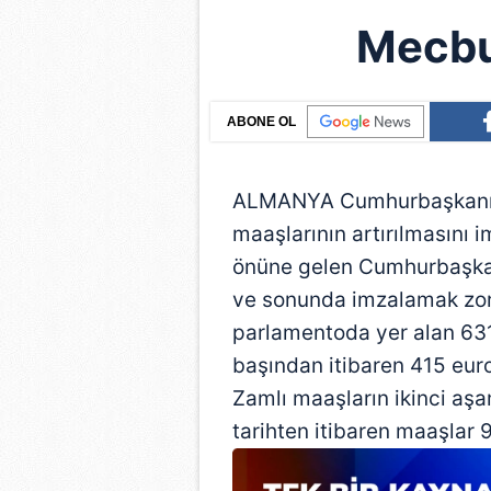
Mecbu
ABONE OL
ALMANYA Cumhurbaşkanı J
maaşlarının artırılmasını 
önüne gelen Cumhurbaşkan
ve sonunda imzalamak zorun
parlamentoda yer alan 631
başından itibaren 415 eur
Zamlı maaşların ikinci aş
tarihten itibaren maaşlar 9