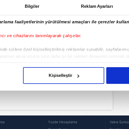
Bilgiler
Reklam Ayarları
rlama faaliyetlerinin yürütülmesi amaçları ile çerezler kullan
yıcı ve cihazlarını tanımlayarak çalışırlar.
de sizlere özel kişiselleştirilmiş reklamlar sunabilir, sayfalarım
aparken amacımızın size daha iyi bir reklam deneyimi sunmak ol
imizden gelen çabayı gösterdiğimizi ve bu noktada, reklamların ma
olduğunu sizlere hatırlatmak isteriz.
Kişiselleştir
çerezlere izin vermedikleri takdirde, kullanıcılara hedefli reklaml
abilmek için İnternet Sitemizde kendimize ve üçüncü kişilere ait 
isel verileriniz işlenmekte olup gerekli olan çerezler bilgi toplum
 çerezler, sitemizin daha işlevsel kılınması ve kişiselleştirilmes
 yapılması, amaçlarıyla sınırlı olarak açık rızanız dahilinde kulla
rsa
Yüzde Hesaplama
Vakıa Sures