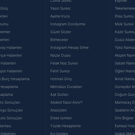
Cuma Suresi
Espriler
aşağıda yer alan panel vasıtasıyla belirleyebilirsiniz. Çerezlere iliş
Giriş
Yasin Suresi
Tekerlemele
lgilendirme Metnimizi
ziyaret edebilirsiniz.
rleri
Ayetel Kürsi
İhlas Suresi
urumu
İnstagram Dondurma
Mülk Suresi
Korunması Kanunu uyarınca hazırlanmış Aydınlatma Metnimizi okum
remler
Güzel Sözler
Kadir Suresi
 çerezlerle ilgili bilgi almak için lütfen
tıklayınız
.
erleri
Bilmeceler
Gusül Abdes
ray Haberleri
İnstagram Hesap Silme
Yatsı Namazı
hçe Haberleri
Nazar Duası
Akşam Namaz
 Haberleri
Felak Nas Suresi
Sabah Namaz
por Haberleri
Fetih Suresi
Öğlen Namazı
n Burç Hesaplama
Hotmail Giriş
İkindi Namaz
 Hesaplama
Metrobüs Durakları
Günaydın Me
saplama
Aşk Sözleri
Doğum Günü
to Sonuçları
Abdest Nasıl Alınır?
Marmaray Du
yango Sonuçları
Atasözleri
Saatlerin A
Loto Sonuçları
Erkek İsimleri
Dini Bilgiler
aritası
Yüzde Hesaplama
Esmaül Hüs
Haberleri
Kız İsimleri
İstiklal Marş