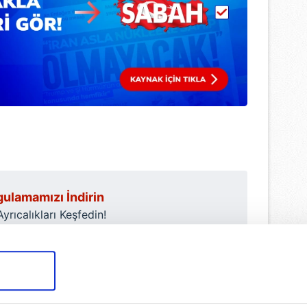
ulamamızı İndirin
rıcalıkları Keşfedin!