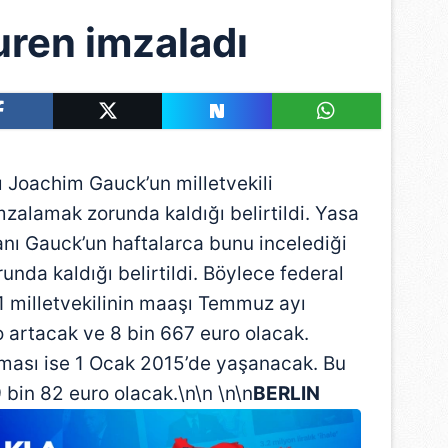
ren imzaladı
oachim Gauck’un milletvekili
imzalamak zorunda kaldığı belirtildi. Yasa
ı Gauck’un haftalarca bunu incelediği
da kaldığı belirtildi. Böylece federal
 milletvekilinin maaşı Temmuz ayı
o artacak ve 8 bin 667 euro olacak.
aması ise 1 Ocak 2015’de yaşanacak. Bu
 bin 82 euro olacak.\n\n \n\n
BERLIN