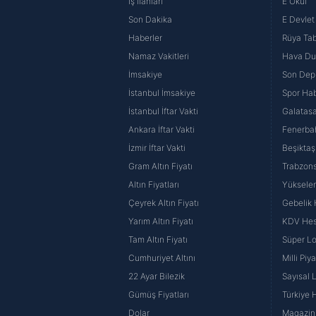
İş İlanları
E Okul
Çerezlere ilişkin tercihlerinizi 
Son Dakika
E Devlet 
butonuna tıklayabilir,
Çerez Bi
Haberler
Rüya Tabi
Namaz Vakitleri
Hava D
6698 sayılı Kişisel Verilerin 
İmsakiye
Son Dep
mevzuata uygun olarak kullanılan
İstanbul İmsakiye
Spor Hab
İstanbul İftar Vakti
Galatasa
Ankara İftar Vakti
Fenerba
İzmir İftar Vakti
Beşiktaş
Gram Altın Fiyatı
Trabzons
Altın Fiyatları
Yüksele
Çeyrek Altın Fiyatı
Gebelik
Yarım Altın Fiyatı
KDV He
Tam Altın Fiyatı
Süper Lo
Cumhuriyet Altını
Milli Pi
22 Ayar Bilezik
Sayısal 
Gümüş Fiyatları
Türkiye H
Dolar
Magazin 