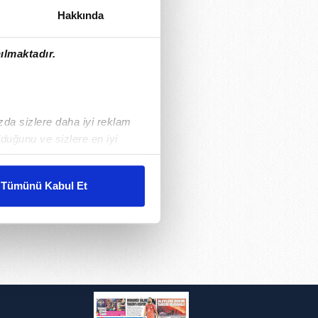
Hakkında
ılmaktadır.
ızda sizlere daha iyi reklam
duğunu ve sizlere en iyi
liyetlerimizi karşılamak
Tümünü Kabul Et
ar gösterilmeyecektir."
çerezler kullanılmaktadır. Bu
u hizmetlerinin sunulması
i ve sizlere yönelik
nılacaktır.
i