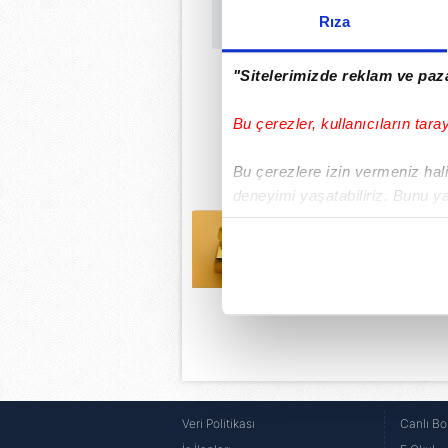
Rıza
"Sitelerimizde reklam ve paza
Bu çerezler, kullanıcıların tara
Bu çerezlere izin vermeniz halin
deneyimi yaşatabiliriz. Bunu y
içerikleri sunabilmek adına el
noktasında tek gelir kalemimiz 
Her halükârda, kullanıcılar, bu 
Sizlere daha iyi bir hizmet sun
çerezler vasıtasıyla çeşitli kiş
amacıyla kullanılmaktadır. Diğer
reklam/pazarlama faaliyetlerinin
Veri Politikası
Canlı Bo