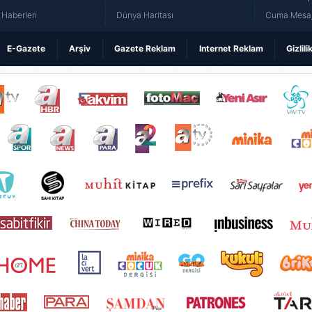
Haberleri
Dünya Haritası
Cuma Mesaj
E-Gazete
Arşiv
Gazete Reklam
Internet Reklam
Gizlili