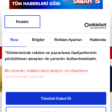
Reddet
Rıza
Bilgiler
Reklam Ayarları
Hakkında
GÜNÜN EN ÖNEMLİ MANŞETLERİ İÇİN TIKLAYIN
"Sitelerimizde reklam ve pazarlama faaliyetlerinin
yürütülmesi amaçları ile çerezler kullanılmaktadır.
Bu çerezler, kullanıcıların tarayıcı ve cihazlarını
tanımlayarak çalışırlar.
Bu çerezlere izin vermeniz halinde sizlere özel
kişiselleştirilmiş reklamlar sunabilir, sayfalarımızda sizlere
Tümünü Kabul Et
daha iyi reklam deneyimi yaşatabiliriz. Bunu yaparken
RESMİ İLANLAR
amacımızın size daha iyi bir reklam deneyimi sunmak
T.C. İSTANBUL 31. ASLİYE CEZA