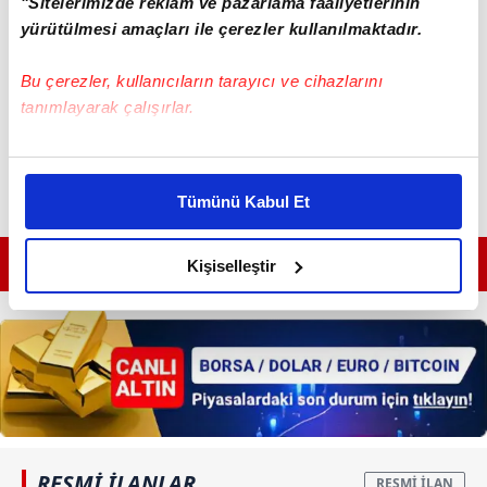
"Sitelerimizde reklam ve pazarlama faaliyetlerinin
yürütülmesi amaçları ile çerezler kullanılmaktadır.
Bu çerezler, kullanıcıların tarayıcı ve cihazlarını
tanımlayarak çalışırlar.
Bu çerezlere izin vermeniz halinde sizlere özel
kişiselleştirilmiş reklamlar sunabilir, sayfalarımızda sizlere
Tümünü Kabul Et
daha iyi reklam deneyimi yaşatabiliriz. Bunu yaparken
amacımızın size daha iyi bir reklam deneyimi sunmak
GÜNÜN EN ÖNEMLİ MANŞETLERİ İÇİN TIKLAYIN
olduğunu ve sizlere en iyi içerikleri sunabilmek adına
Kişiselleştir
elimizden gelen çabayı gösterdiğimizi ve bu noktada,
reklamların maliyetlerimizi karşılamak noktasında tek gelir
kalemimiz olduğunu sizlere hatırlatmak isteriz.
Her halükârda, kullanıcılar, bu çerezlere izin vermedikleri
takdirde, kullanıcılara hedefli reklamlar
gösterilmeyecektir."
RESMİ İLANLAR