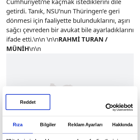
Cumhuriyeti’ne kaçmak istediklerini dile
getirdi. Tanık, NSU’nun Thüringen’e geri
dönmesi için faaliyette bulunduklarını, aşırı
sağcı çevreden bir avukat bile ayarladıklarını
ifade etti.\n\n \n\n
RAHMİ TURAN /
MÜNİH
\n\n
Reddet
Rıza
Bilgiler
Reklam Ayarları
Hakkında