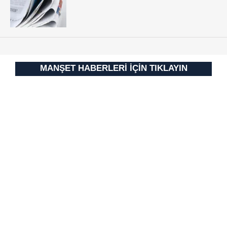
Sitemizde kendimize ve üçüncü kişilere ait çerezler
kullanılmaktadır. Bu çerezler vasıtasıyla çeşitli kişisel
verileriniz işlenmekte olup gerekli olan çerezler bilgi
toplumu hizmetlerinin sunulması amacıyla
kullanılmaktadır. Diğer çerezler, sitemizin daha işlevsel
kılınması ve kişiselleştirilmesi ve sizlere yönelik
MANŞET HABERLERİ İÇİN TIKLAYIN
reklam/pazarlama faaliyetlerinin yapılması, amaçlarıyla
sınırlı olarak açık rızanız dahilinde kullanılacaktır.
Çerezlere ilişkin tercihlerinizi aşağıda yer alan panel
vasıtasıyla belirleyebilirsiniz. Çerezlere ilişkin detaylı bilgi
için Ayarlar butonuna tıklayabilir,
Çerez Bilgilendirme
Metnimizi
ziyaret edebilirsiniz.
6698 sayılı Kişisel Verilerin Korunması Kanunu uyarınca
hazırlanmış Aydınlatma Metnimizi okumak ve sitemizde
ilgili mevzuata uygun olarak kullanılan çerezlerle ilgili bilgi
almak için lütfen
tıklayınız
.