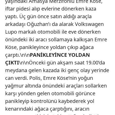
yaşındaki Amasya Merzifonlu Emre Köse,
iftar pidesi alıp evlerine dönerken kaza
yaptı. Üç gün önce satın aldığı araçla
arkadaşı Oğuzhan’ı da alarak Volkswagen
Lupo markalı otomobili ile eve dönerken
önündeki iki aracı sollamaya kalkışan Emre
Köse, panikleyince yoldan çıkıp ağaca
çarptı.\n\n
PANİKLEYİNCE YOLDAN
ÇIKTI
\n\nÖnceki gün akşam saat 19.00’da
meydana gelen kazada iki genç olay yerinde
can verdi. Polis, Emre Köse’nin yoğun
yağmur altında önündeki araçları sollarken
karşı yönden gelen otomobili görünce
panikleyip kontrolünü kaybederek yol
kenarındaki ağaca çarptığını, aracın