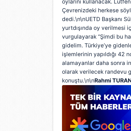
oylarını kullanacak. Lütfe
Çevrenizdeki herkese söyle
dedi.\n\nUETD Başkanı Sü
yurtdışında oy verilmesi i
vurgulayarak “Şimdi bu hak
gidelim. Türkiye’ye gidenl
işlemlerinin yapıldığı 42 n
alamayanlar daha sonra in
olarak verilecek randevu 
konuştu.\n\n
Rahmi TURAN