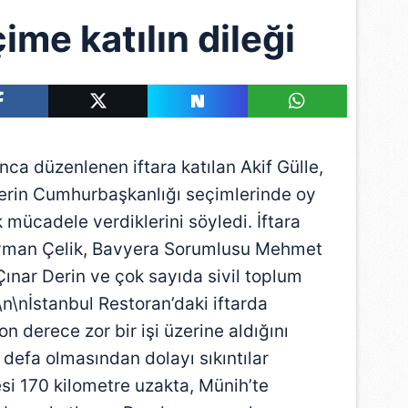
ime katılın dileği
a düzenlenen iftara katılan Akif Gülle,
erin Cumhurbaşkanlığı seçimlerinde oy
 mücadele verdiklerini söyledi. İftara
yman Çelik, Bavyera Sorumlusu Mehmet
ınar Derin ve çok sayıda sivil toplum
.\n\nİstanbul Restoran’daki iftarda
 derece zor bir işi üzerine aldığını
k defa olmasından dolayı sıkıntılar
esi 170 kilometre uzakta, Münih’te