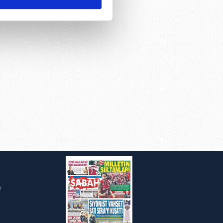
ar gösterilmeyecektir."
çerezler kullanılmaktadır. Bu
u hizmetlerinin sunulması
i ve sizlere yönelik
nılacaktır.
kin detaylı bilgi için Ayarlar
ak ve sitemizde ilgili
i
r