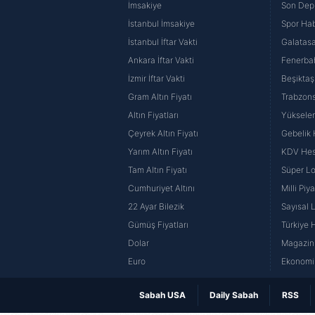
İmsakiye
Son Dep
İstanbul İmsakiye
Spor Hab
İstanbul İftar Vakti
Galatasa
Ankara İftar Vakti
Fenerba
İzmir İftar Vakti
Beşiktaş
Gram Altın Fiyatı
Trabzons
Altın Fiyatları
Yüksele
Çeyrek Altın Fiyatı
Gebelik
Yarım Altın Fiyatı
KDV He
Tam Altın Fiyatı
Süper Lo
Cumhuriyet Altını
Milli Pi
22 Ayar Bilezik
Sayısal 
Gümüş Fiyatları
Türkiye H
Dolar
Magazin 
Euro
Ekonomi 
Sabah USA
Daily Sabah
RSS