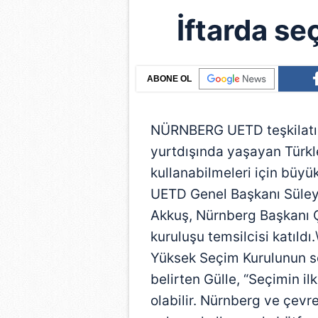
İftarda seç
ABONE OL
NÜRNBERG UETD teşkilatınc
yurtdışında yaşayan Türkl
kullanabilmeleri için büyük
UETD Genel Başkanı Süle
Akkuş, Nürnberg Başkanı Ç
kuruluşu temsilcisi katıldı
Yüksek Seçim Kurulunun son
belirten Gülle, “Seçimin il
olabilir. Nürnberg ve çevr