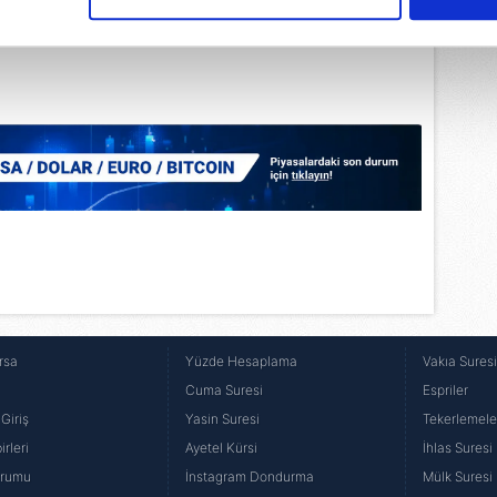
çerezlere izin vermedikleri takdirde, kullanıcılara hedefli reklaml
abilmek için İnternet Sitemizde kendimize ve üçüncü kişilere ait 
isel verileriniz işlenmekte olup gerekli olan çerezler bilgi toplum
 çerezler, sitemizin daha işlevsel kılınması ve kişiselleştirilmes
 yapılması, amaçlarıyla sınırlı olarak açık rızanız dahilinde kulla
aşağıda yer alan panel vasıtasıyla belirleyebilirsiniz. Çerezlere iliş
lgilendirme Metnimizi
ziyaret edebilirsiniz.
Korunması Kanunu uyarınca hazırlanmış Aydınlatma Metnimizi okum
 çerezlerle ilgili bilgi almak için lütfen
tıklayınız
.
rsa
Yüzde Hesaplama
Vakıa Sures
Cuma Suresi
Espriler
Giriş
Yasin Suresi
Tekerlemele
rleri
Ayetel Kürsi
İhlas Suresi
urumu
İnstagram Dondurma
Mülk Suresi