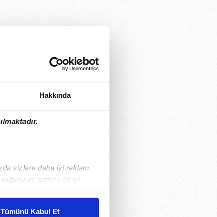
Hakkında
ılmaktadır.
ızda sizlere daha iyi reklam
duğunu ve sizlere en iyi
liyetlerimizi karşılamak
Tümünü Kabul Et