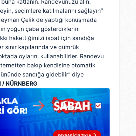
n buna katlanın. Randevunuzu alın.
yin, seçimlere katılmalarını sağlayın”
leyman Çelik de yaptığı konuşmada
çin yoğun çaba gösterdiklerini
kı hakettiğimizi ispat için sandığa
er sınır kapılarında ve gümrük
oktada oylarını kullanabilirler. Randevu
ternetten bakıp kendisine otomatik
gününde sandığa gidebilir” diye
 / NÜRNBERG