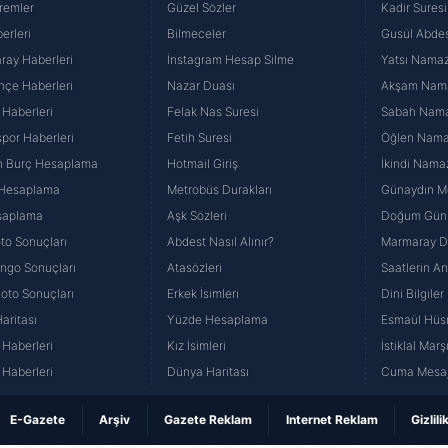
remler
Güzel Sözler
Kadir Suresi
erleri
Bilmeceler
Gusül Abdes
ray Haberleri
İnstagram Hesap Silme
Yatsı Namazı
hçe Haberleri
Nazar Duası
Akşam Namaz
 Haberleri
Felak Nas Suresi
Sabah Namaz
por Haberleri
Fetih Suresi
Öğlen Namazı
n Burç Hesaplama
Hotmail Giriş
İkindi Namaz
 Hesaplama
Metrobüs Durakları
Günaydın Me
saplama
Aşk Sözleri
Doğum Günü
to Sonuçları
Abdest Nasıl Alınır?
Marmaray Du
yango Sonuçları
Atasözleri
Saatlerin A
Loto Sonuçları
Erkek İsimleri
Dini Bilgiler
aritası
Yüzde Hesaplama
Esmaül Hüs
Haberleri
Kız İsimleri
İstiklal Marş
Haberleri
Dünya Haritası
Cuma Mesaj
E-Gazete
Arşiv
Gazete Reklam
Internet Reklam
Gizlili