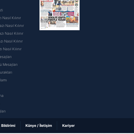
ti
 Nasıl Kılınır
ı Nasıl Kılınır
ı Nasıl Kılınır
 Nasıl Kılınır
ı Nasıl Kılınır
sajları
 Mesajları
rakları
nlamı
na
ı
ları
k Bildirimi
Künye / İletişim
Kariyer