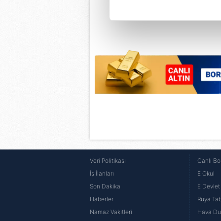
Her halükârda, kullanıcılar, bu 
Sizlere daha iyi bir hizmet sun
çerezler vasıtasıyla çeşitli kiş
amacıyla kullanılmaktadır. Diğer
reklam/pazarlama faaliyetlerinin
Çerezlere ilişkin tercihlerinizi 
butonuna tıklayabilir,
Çerez Bi
6698 sayılı Kişisel Verilerin 
mevzuata uygun olarak kullanılan
Veri Politikası
Canlı Bo
İş İlanları
E Okul
Son Dakika
E Devlet 
Haberler
Rüya Tabi
Namaz Vakitleri
Hava D