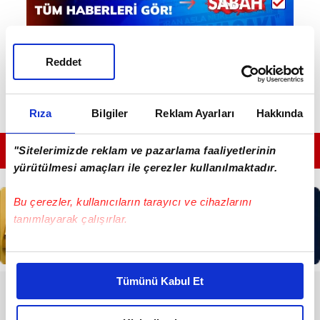
Reddet
Rıza
Bilgiler
Reklam Ayarları
Hakkında
GÜNÜN EN ÖNEMLİ MANŞETLERİ İÇİN TIKLAYIN
"Sitelerimizde reklam ve pazarlama faaliyetlerinin
yürütülmesi amaçları ile çerezler kullanılmaktadır.
Bu çerezler, kullanıcıların tarayıcı ve cihazlarını
tanımlayarak çalışırlar.
Bu çerezlere izin vermeniz halinde sizlere özel
kişiselleştirilmiş reklamlar sunabilir, sayfalarımızda sizlere
Tümünü Kabul Et
daha iyi reklam deneyimi yaşatabiliriz. Bunu yaparken
RESMİ İLANLAR
amacımızın size daha iyi bir reklam deneyimi sunmak
T.C. KÜÇÜKÇEKMECE İCRA