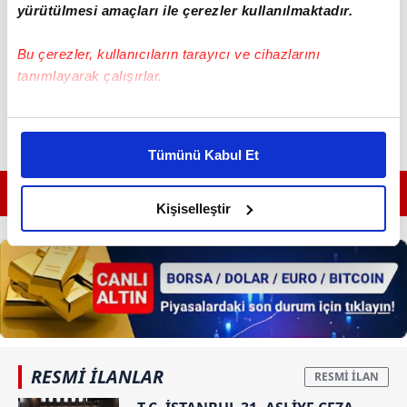
yürütülmesi amaçları ile çerezler kullanılmaktadır.
Bu çerezler, kullanıcıların tarayıcı ve cihazlarını
tanımlayarak çalışırlar.
Bu çerezlere izin vermeniz halinde sizlere özel
kişiselleştirilmiş reklamlar sunabilir, sayfalarımızda sizlere
Tümünü Kabul Et
daha iyi reklam deneyimi yaşatabiliriz. Bunu yaparken
amacımızın size daha iyi bir reklam deneyimi sunmak
GÜNÜN EN ÖNEMLİ MANŞETLERİ İÇİN TIKLAYIN
olduğunu ve sizlere en iyi içerikleri sunabilmek adına
Kişiselleştir
elimizden gelen çabayı gösterdiğimizi ve bu noktada,
reklamların maliyetlerimizi karşılamak noktasında tek gelir
kalemimiz olduğunu sizlere hatırlatmak isteriz.
Her halükârda, kullanıcılar, bu çerezlere izin vermedikleri
takdirde, kullanıcılara hedefli reklamlar
gösterilmeyecektir."
RESMİ İLANLAR
Sizlere daha iyi bir hizmet sunabilmek için İnternet