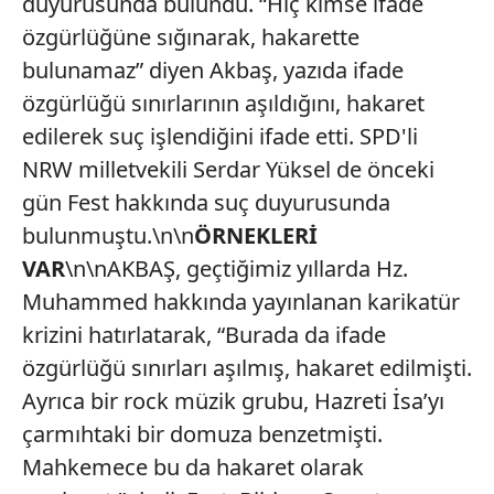
duyurusunda bulundu. “Hiç kimse ifade
özgürlüğüne sığınarak, hakarette
bulunamaz” diyen Akbaş, yazıda ifade
özgürlüğü sınırlarının aşıldığını, hakaret
edilerek suç işlendiğini ifade etti. SPD'li
NRW milletvekili Serdar Yüksel de önceki
gün Fest hakkında suç duyurusunda
bulunmuştu.\n\n
ÖRNEKLERİ
VAR
\n\nAKBAŞ, geçtiğimiz yıllarda Hz.
Muhammed hakkında yayınlanan karikatür
krizini hatırlatarak, “Burada da ifade
özgürlüğü sınırları aşılmış, hakaret edilmişti.
Ayrıca bir rock müzik grubu, Hazreti İsa’yı
çarmıhtaki bir domuza benzetmişti.
Mahkemece bu da hakaret olarak