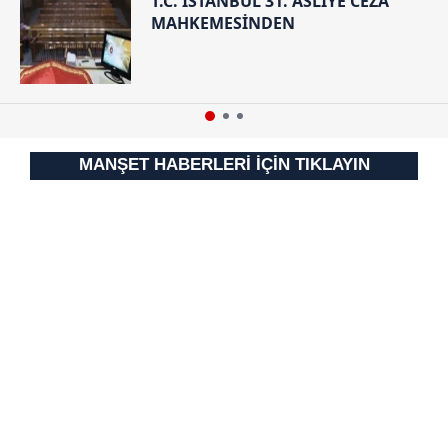
T.C. İSTANBUL 31. ASLİYE CEZA
Sitemizde kendimize ve üçüncü kişilere ait çerezler
MAHKEMESİNDEN
kullanılmaktadır. Bu çerezler vasıtasıyla çeşitli kişisel
verileriniz işlenmekte olup gerekli olan çerezler bilgi
toplumu hizmetlerinin sunulması amacıyla
kullanılmaktadır. Diğer çerezler, sitemizin daha işlevsel
kılınması ve kişiselleştirilmesi ve sizlere yönelik
reklam/pazarlama faaliyetlerinin yapılması, amaçlarıyla
MANŞET HABERLERİ İÇİN TIKLAYIN
sınırlı olarak açık rızanız dahilinde kullanılacaktır.
Çerezlere ilişkin tercihlerinizi aşağıda yer alan panel
vasıtasıyla belirleyebilirsiniz. Çerezlere ilişkin detaylı bilgi
için Ayarlar butonuna tıklayabilir,
Çerez Bilgilendirme
Metnimizi
ziyaret edebilirsiniz.
6698 sayılı Kişisel Verilerin Korunması Kanunu uyarınca
hazırlanmış Aydınlatma Metnimizi okumak ve sitemizde
ilgili mevzuata uygun olarak kullanılan çerezlerle ilgili bilgi
almak için lütfen
tıklayınız
.