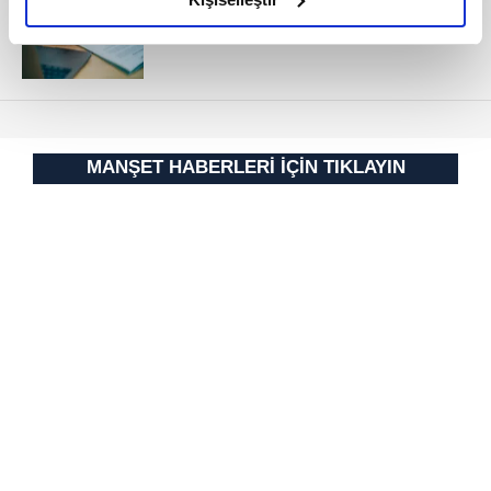
DAİRESİ
elimizden gelen çabayı gösterdiğimizi ve bu noktada,
reklamların maliyetlerimizi karşılamak noktasında tek gelir
kalemimiz olduğunu sizlere hatırlatmak isteriz.
Her halükârda, kullanıcılar, bu çerezlere izin vermedikleri
takdirde, kullanıcılara hedefli reklamlar
MANŞET HABERLERİ İÇİN TIKLAYIN
gösterilmeyecektir."
Sizlere daha iyi bir hizmet sunabilmek için İnternet
Sitemizde kendimize ve üçüncü kişilere ait çerezler
kullanılmaktadır. Bu çerezler vasıtasıyla çeşitli kişisel
verileriniz işlenmekte olup gerekli olan çerezler bilgi
toplumu hizmetlerinin sunulması amacıyla
kullanılmaktadır. Diğer çerezler, sitemizin daha işlevsel
kılınması ve kişiselleştirilmesi ve sizlere yönelik
reklam/pazarlama faaliyetlerinin yapılması, amaçlarıyla
sınırlı olarak açık rızanız dahilinde kullanılacaktır.