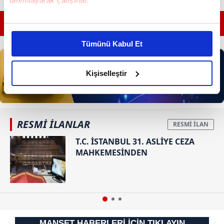
tanımlayarak çalışırlar.
GÜNÜN EN ÖNEMLİ MANŞETLERİ İÇİN TIKLAYIN
Bu çerezlere izin vermeniz halinde sizlere özel
kişiselleştirilmiş reklamlar sunabilir, sayfalarımızda sizlere
Tümünü Kabul Et
daha iyi reklam deneyimi yaşatabiliriz. Bunu yaparken
amacımızın size daha iyi bir reklam deneyimi sunmak
olduğunu ve sizlere en iyi içerikleri sunabilmek adına
Kişiselleştir
elimizden gelen çabayı gösterdiğimizi ve bu noktada,
reklamların maliyetlerimizi karşılamak noktasında tek gelir
kalemimiz olduğunu sizlere hatırlatmak isteriz.
RESMİ İLANLAR
Her halükârda, kullanıcılar, bu çerezlere izin vermedikleri
T.C. İSTANBUL 31. ASLİYE CEZA
takdirde, kullanıcılara hedefli reklamlar
MAHKEMESİNDEN
gösterilmeyecektir."
Sizlere daha iyi bir hizmet sunabilmek için İnternet
Sitemizde kendimize ve üçüncü kişilere ait çerezler
kullanılmaktadır. Bu çerezler vasıtasıyla çeşitli kişisel
verileriniz işlenmekte olup gerekli olan çerezler bilgi
MANŞET HABERLERİ İÇİN TIKLAYIN