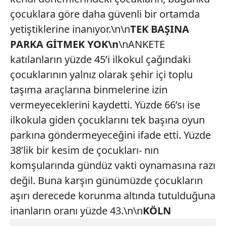
çocuklara göre daha güvenli bir ortamda
yetiştiklerine inanıyor.\n\n
TEK BAŞINA
PARKA GİTMEK YOK\n
\nANKETE
katılanların yüzde 45’i ilkokul çağındaki
çocuklarının yalnız olarak şehir içi toplu
taşıma araçlarına binmelerine izin
vermeyeceklerini kaydetti. Yüzde 66’sı ise
ilkokula giden çocuklarını tek başına oyun
parkına göndermeyeceğini ifade etti. Yüzde
38’lik bir kesim de çocukları- nın
komşularında gündüz vakti oynamasına razı
değil. Buna karşın günümüzde çocukların
aşırı derecede korunma altında tutulduğuna
inanların oranı yüzde 43.\n\n
KÖLN