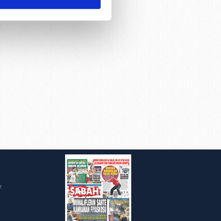
ar gösterilmeyecektir."
çerezler kullanılmaktadır. Bu
u hizmetlerinin sunulması
i ve sizlere yönelik
nılacaktır.
kin detaylı bilgi için Ayarlar
ak ve sitemizde ilgili
i
r