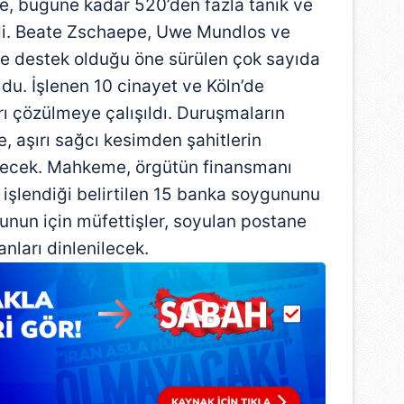
re, bugüne kadar 520’den fazla tanık ve
ldi. Beate Zschaepe, Uwe Mundlos ve
e destek olduğu öne sürülen çok sayıda
ldu. İşlenen 10 cinayet ve Köln’de
rrı çözülmeye çalışıldı. Duruşmaların
 aşırı sağcı kesimden şahitlerin
lecek. Mahkeme, örgütün finansmanı
 işlendiği belirtilen 15 banka soygununu
unun için müfettişler, soyulan postane
nları dinlenilecek.