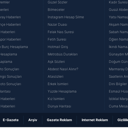
remler
Güzel Sözler
Kadir Suresi
erleri
Bilmeceler
Gusül Abdes
ray Haberleri
İnstagram Hesap Silme
Yatsı Namazı
hçe Haberleri
Nazar Duası
Akşam Namaz
 Haberleri
Felak Nas Suresi
Sabah Namaz
por Haberleri
Fetih Suresi
Öğlen Namazı
n Burç Hesaplama
Hotmail Giriş
İkindi Namaz
 Hesaplama
Metrobüs Durakları
Günaydın Me
saplama
Aşk Sözleri
Doğum Günü
to Sonuçları
Abdest Nasıl Alınır?
Marmaray Du
yango Sonuçları
Atasözleri
Saatlerin A
Loto Sonuçları
Erkek İsimleri
Dini Bilgiler
aritası
Yüzde Hesaplama
Esmaül Hüs
Haberleri
Kız İsimleri
İstiklal Marş
Haberleri
Dünya Haritası
Cuma Mesaj
E-Gazete
Arşiv
Gazete Reklam
Internet Reklam
Gizlili