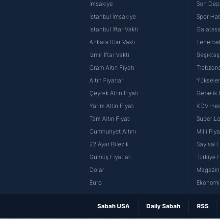
İmsakiye
Son Dep
İstanbul İmsakiye
Spor Hab
İstanbul İftar Vakti
Galatasa
Ankara İftar Vakti
Fenerba
İzmir İftar Vakti
Beşiktaş
Gram Altın Fiyatı
Trabzons
Altın Fiyatları
Yüksele
Çeyrek Altın Fiyatı
Gebelik
Yarım Altın Fiyatı
KDV He
Tam Altın Fiyatı
Süper Lo
Cumhuriyet Altını
Milli Pi
22 Ayar Bilezik
Sayısal 
Gümüş Fiyatları
Türkiye H
Dolar
Magazin 
Euro
Ekonomi 
Sabah USA
Daily Sabah
RSS