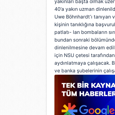
yakınları başta olmak üze
40’a yakın uzman dinleni
Uwe Böhnhardt’ı tanıyan v
kişinin tanıklığına başvuru
patlatı- lan bombaların sı
bundan sonraki bölümünde,
dinlenilmesine devam edi
için NSU çetesi tarafından
aydınlatmaya çalışacak. B
ve banka şubelerinin çalışa