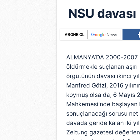
NSU davası 2
ABONE OL
ALMANYA’DA 2000-2007 yıll
öldürmekle suçlanan aşırı
örgütünün davası ikinci y
Manfred Götzl, 2016 yılın
koymuş olsa da, 6 Mayıs 2
Mahkemesi’nde başlayan 
sonuçlanacağı sorusu net d
davada geride kalan iki y
Zeitung gazetesi değerlend