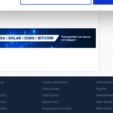
çerezlere izin vermedikleri takdirde, kullanıcılara hedefli reklaml
abilmek için İnternet Sitemizde kendimize ve üçüncü kişilere ait 
isel verileriniz işlenmekte olup gerekli olan çerezler bilgi toplum
 çerezler, sitemizin daha işlevsel kılınması ve kişiselleştirilmes
 yapılması, amaçlarıyla sınırlı olarak açık rızanız dahilinde kulla
aşağıda yer alan panel vasıtasıyla belirleyebilirsiniz. Çerezlere iliş
lgilendirme Metnimizi
ziyaret edebilirsiniz.
Korunması Kanunu uyarınca hazırlanmış Aydınlatma Metnimizi okum
 çerezlerle ilgili bilgi almak için lütfen
tıklayınız
.
rsa
Yüzde Hesaplama
Vakıa Sures
Cuma Suresi
Espriler
Giriş
Yasin Suresi
Tekerlemele
rleri
Ayetel Kürsi
İhlas Suresi
urumu
İnstagram Dondurma
Mülk Suresi