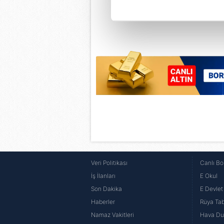
Her halükârda, kullanıcılar, bu 
Sizlere daha iyi bir hizmet sun
çerezler vasıtasıyla çeşitli kiş
amacıyla kullanılmaktadır. Diğer
reklam/pazarlama faaliyetlerinin
Çerezlere ilişkin tercihlerinizi 
butonuna tıklayabilir,
Çerez Bi
6698 sayılı Kişisel Verilerin 
mevzuata uygun olarak kullanılan
Veri Politikası
Canlı Bo
İş İlanları
E Okul
Son Dakika
E Devlet 
Haberler
Rüya Tabi
Namaz Vakitleri
Hava D