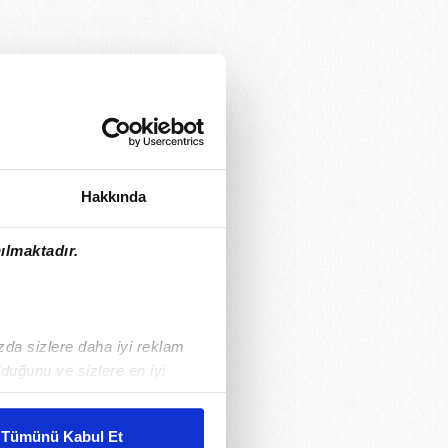
Hakkında
ılmaktadır.
ızda sizlere daha iyi reklam
duğunu ve sizlere en iyi
liyetlerimizi karşılamak
Tümünü Kabul Et