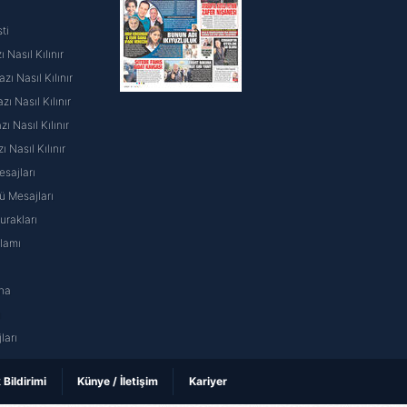
ti
 Nasıl Kılınır
ı Nasıl Kılınır
ı Nasıl Kılınır
 Nasıl Kılınır
ı Nasıl Kılınır
sajları
 Mesajları
rakları
nlamı
na
ı
ları
k Bildirimi
Künye / İletişim
Kariyer