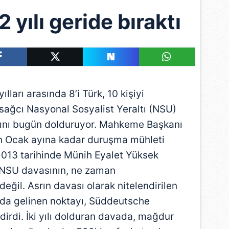
 yılı geride bıraktı
arı arasında 8’i Türk, 10 kişiyi
 sağcı Nasyonal Sosyalist Yeraltı (NSU)
ılını bugün dolduruyor. Mahkeme Başkanı
ın Ocak ayına kadar duruşma mühleti
013 tarihinde Münih Eyalet Yüksek
NSU davasının, ne zaman
eğil. Asrın davası olarak nitelendirilen
ılda gelinen noktayı, Süddeutsche
irdi. İki yılı dolduran davada, mağdur