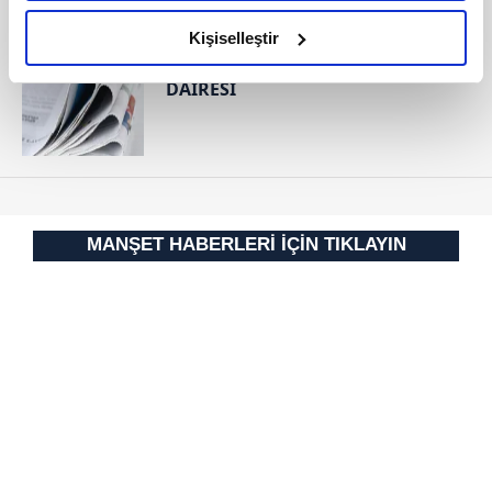
amacımızın size daha iyi bir reklam deneyimi sunmak
RESMİ İLANLAR
olduğunu ve sizlere en iyi içerikleri sunabilmek adına
Kişiselleştir
elimizden gelen çabayı gösterdiğimizi ve bu noktada,
T.C. KÜÇÜKÇEKMECE İCRA
DAİRESİ
reklamların maliyetlerimizi karşılamak noktasında tek gelir
kalemimiz olduğunu sizlere hatırlatmak isteriz.
Her halükârda, kullanıcılar, bu çerezlere izin vermedikleri
takdirde, kullanıcılara hedefli reklamlar
gösterilmeyecektir."
MANŞET HABERLERİ İÇİN TIKLAYIN
Sizlere daha iyi bir hizmet sunabilmek için İnternet
Sitemizde kendimize ve üçüncü kişilere ait çerezler
kullanılmaktadır. Bu çerezler vasıtasıyla çeşitli kişisel
verileriniz işlenmekte olup gerekli olan çerezler bilgi
toplumu hizmetlerinin sunulması amacıyla
kullanılmaktadır. Diğer çerezler, sitemizin daha işlevsel
kılınması ve kişiselleştirilmesi ve sizlere yönelik
reklam/pazarlama faaliyetlerinin yapılması, amaçlarıyla
sınırlı olarak açık rızanız dahilinde kullanılacaktır.