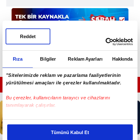
Reddet
Rıza
Bilgiler
Reklam Ayarları
Hakkında
"Sitelerimizde reklam ve pazarlama faaliyetlerinin
yürütülmesi amaçları ile çerezler kullanılmaktadır.
GÜNÜN EN ÖNEMLİ MANŞETLERİ İÇİN TIKLAYIN
Bu çerezler, kullanıcıların tarayıcı ve cihazlarını
tanımlayarak çalışırlar.
Bu çerezlere izin vermeniz halinde sizlere özel
kişiselleştirilmiş reklamlar sunabilir, sayfalarımızda sizlere
Tümünü Kabul Et
daha iyi reklam deneyimi yaşatabiliriz. Bunu yaparken