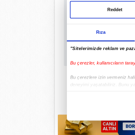
Sabah.com.tr Uyg
Reddet
Uygulamalara Özel Ay
Rıza
"Sitelerimizde reklam ve paza
Bu çerezler, kullanıcıların tara
Bu çerezlere izin vermeniz halin
deneyimi yaşatabiliriz. Bunu y
içerikleri sunabilmek adına el
noktasında tek gelir kalemimiz 
Her halükârda, kullanıcılar, bu 
Sizlere daha iyi bir hizmet sun