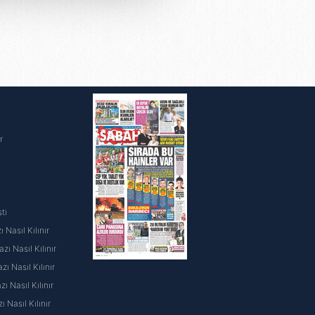
u hizmetlerinin sunulması
i ve sizlere yönelik
nılacaktır.
kin detaylı bilgi için Ayarlar
i
ak ve sitemizde ilgili
r
ti
 Nasıl Kılınır
ı Nasıl Kılınır
ı Nasıl Kılınır
 Nasıl Kılınır
ı Nasıl Kılınır