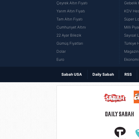
Çeyrek Altın Fiyatı
Gebelik
Yarım Altın Fiyatı
KDV He
Tam Altın Fiyatı
Süper Lo
Cumhuriyet Altını
Milli Pi
22 Ayar Bilezik
Sayısal 
Gümüş Fiyatları
Türkiye H
Dolar
Magazin 
Euro
Ekonomi 
Sabah USA
Daily Sabah
RSS