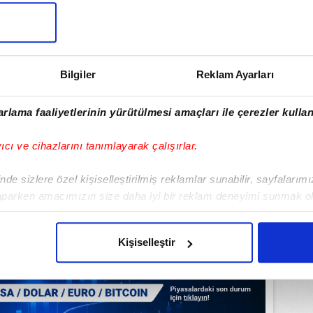
ulamamızı İndirin
rıcalıkları Keşfedin!
Bilgiler
Reklam Ayarları
rlama faaliyetlerinin yürütülmesi amaçları ile çerezler kullan
yıcı ve cihazlarını tanımlayarak çalışırlar.
de sizlere özel kişiselleştirilmiş reklamlar sunabilir, sayfalarım
aparken amacımızın size daha iyi bir reklam deneyimi sunmak ol
imizden gelen çabayı gösterdiğimizi ve bu noktada, reklamların ma
olduğunu sizlere hatırlatmak isteriz.
Kişiselleştir
çerezlere izin vermedikleri takdirde, kullanıcılara hedefli reklaml
abilmek için İnternet Sitemizde kendimize ve üçüncü kişilere ait 