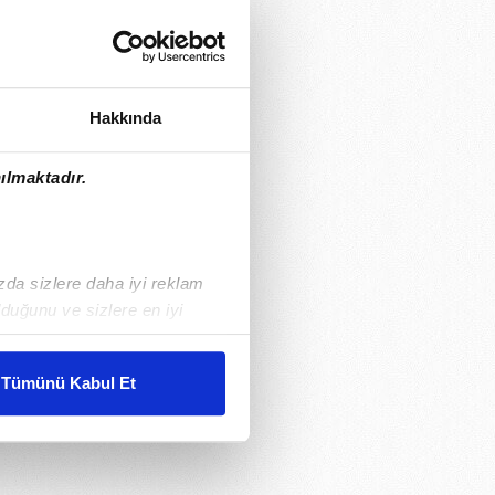
Hakkında
ılmaktadır.
ızda sizlere daha iyi reklam
duğunu ve sizlere en iyi
liyetlerimizi karşılamak
Tümünü Kabul Et
ar gösterilmeyecektir."
çerezler kullanılmaktadır. Bu