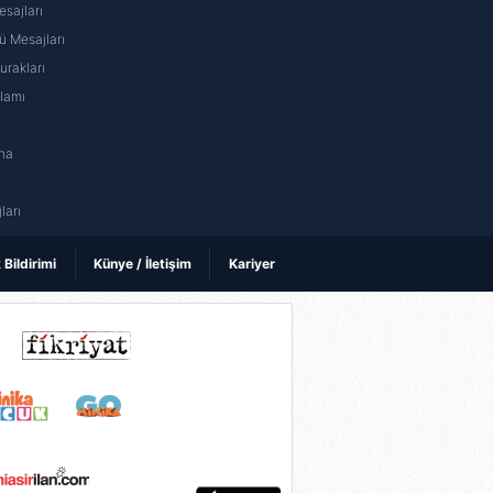
sajları
 Mesajları
rakları
nlamı
na
ı
ları
k Bildirimi
Künye / İletişim
Kariyer