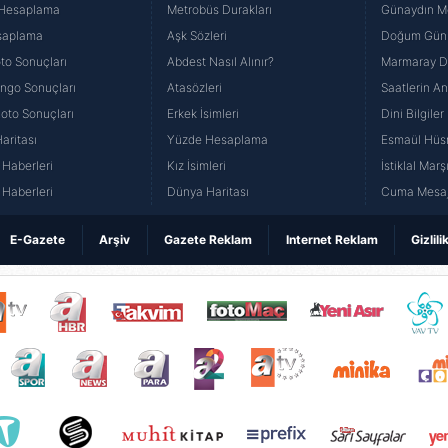
 Hesaplama
Metrobüs Durakları
Günaydın Me
saplama
Aşk Sözleri
Doğum Günü
to Sonuçları
Abdest Nasıl Alınır?
Marmaray Du
yango Sonuçları
Atasözleri
Saatlerin A
Loto Sonuçları
Erkek İsimleri
Dini Bilgiler
aritası
Yüzde Hesaplama
Esmaül Hüs
Haberleri
Kız İsimleri
İstiklal Marş
Haberleri
Dünya Haritası
Cuma Mesaj
E-Gazete
Arşiv
Gazete Reklam
Internet Reklam
Gizlili