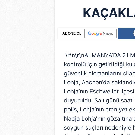
KAÇAKL
ABONE OL
\r\n\r\nALMANYA’DA 21 May
kontrolü için getirildiği
güvenlik elemanlarını silah
Lohja, Aachen’da saklandı
Lohja’nın Eschweiler ilçes
duyuruldu. Salı günü saat
polis, Lohja’nın emniyet ek
Nadja Lohja’nın gözaltına 
soygun suçları nedeniyle ha