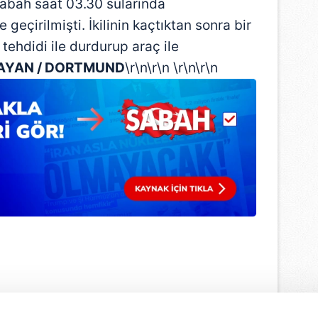
abah saat 03.30 sularında
geçirilmişti. İkilinin kaçtıktan sonra bir
tehdidi ile durdurup araç ile
LAYAN / DORTMUND
\r\n\r\n \r\n\r\n