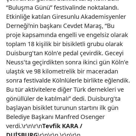
“Buluşma Günü” festivalinde noktalandı.
Etkinliğe katılan Giresunlu Akademisyenler
Derneği’nin başkanı Cevdet Maraş, “Bu
proje kapsamında engelli ve engelsiz olarak
toplam 18 kişilik bir bisikletli grubu olarak
Duisburg'tan Köln'e pedal çevirdik. Geceyi
Neuss'ta geçirdikten sonra ikinci gün Köln'e
ulaştık ve 98 kilometrelik bir maceradan
sonra festivalde Kölnlülerle birlikte eğlendik.
Bu tür aktivitelere diğer Türk dernekleri ve
gönüllüler de katılmalı” dedi. Duisburg'ta
başlayan bisiklet turunun startını ilk gün
Belediye Başkanı Manfred Osenger
verdi.\r\n\r\n
Tevfik KARA /
DUİSBURG
\r\n\r\n \r\n\r\n