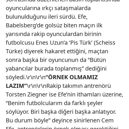
oyuncularına ırkçı sataşmalarda
bulunulduğunu ileri sürdü. Efe,
Babelsberg’de golsüz biten maçın ilk
yarısında rakip oyunculardan birinin
futbolcusu Enes Uzun’a ‘Pis Türk’ (Scheiss
Türke) diyerek hakaret ettiğini, maçtan
sonra başka bir oyuncunun da “Bütün
yabancılar burada toplanmış” dediğini
söyledi.\r\n\r\n
“ÖRNEK OLMAMIZ
LAZIM”
\r\n\r\nRakip takımın antrenörü
Torsten Ziegner ise Efe’nin ithamları üzerine,
“Benim futbolcularım da farklı şeyler
söylüyor. Biri başka diğeri başka anlatıyor.
Bu durum böyle” deyince sinirlenen Cem
Efe, antrenörlerin örnek olması gerektiğini