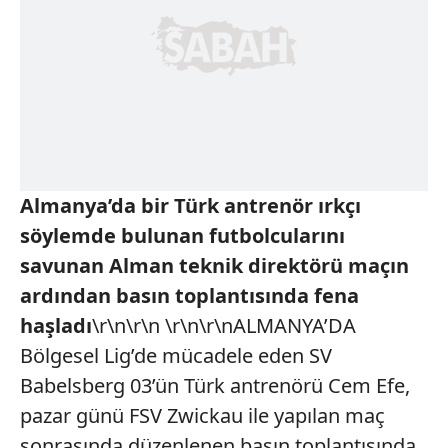
Almanya’da bir Türk antrenör ırkçı
söylemde bulunan futbolcularını
savunan Alman teknik direktörü maçın
ardından basın toplantısında fena
haşladı
\r\n\r\n \r\n\r\nALMANYA’DA
Bölgesel Lig’de mücadele eden SV
Babelsberg 03’ün Türk antrenörü Cem Efe,
pazar günü FSV Zwickau ile yapılan maç
sonrasında düzenlenen basın toplantısında