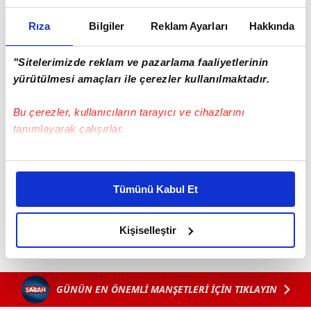
Rıza
Bilgiler
Reklam Ayarları
Hakkında
"Sitelerimizde reklam ve pazarlama faaliyetlerinin
yürütülmesi amaçları ile çerezler kullanılmaktadır.
Bu çerezler, kullanıcıların tarayıcı ve cihazlarını
tanımlayarak çalışırlar.
Bu çerezlere izin vermeniz halinde sizlere özel
kişiselleştirilmiş reklamlar sunabilir, sayfalarımızda sizlere
Tümünü Kabul Et
daha iyi reklam deneyimi yaşatabiliriz. Bunu yaparken
amacımızın size daha iyi bir reklam deneyimi sunmak
olduğunu ve sizlere en iyi içerikleri sunabilmek adına
Kişiselleştir
elimizden gelen çabayı gösterdiğimizi ve bu noktada,
reklamların maliyetlerimizi karşılamak noktasında tek gelir
kalemimiz olduğunu sizlere hatırlatmak isteriz.
GÜNÜN EN ÖNEMLİ MANŞETLERİ İÇİN TIKLAYIN