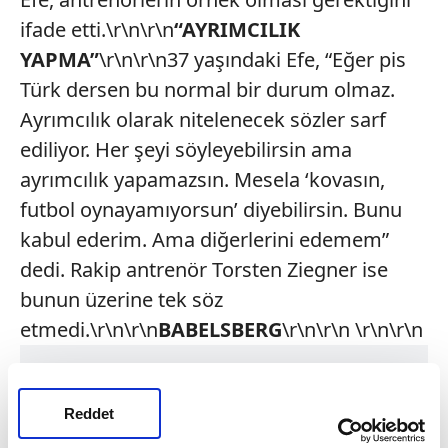
ifade etti.\r\n\r\n
“AYRIMCILIK
YAPMA”
\r\n\r\n37 yaşındaki Efe, “Eğer pis
Türk dersen bu normal bir durum olmaz.
Ayrımcılık olarak nitelenecek sözler sarf
ediliyor. Her şeyi söyleyebilirsin ama
ayrımcılık yapamazsın. Mesela ‘kovasın,
futbol oynayamıyorsun’ diyebilirsin. Bunu
kabul ederim. Ama diğerlerini edemem”
dedi. Rakip antrenör Torsten Ziegner ise
bunun üzerine tek söz
etmedi.\r\n\r\n
BABELSBERG
\r\n\r\n \r\n\r\n
Reddet