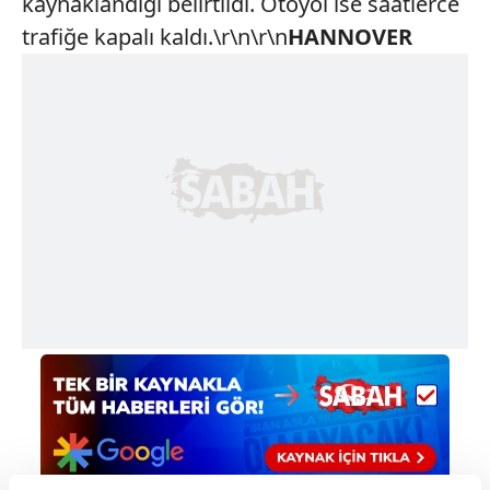
kaynaklandığı belirtildi. Otoyol ise saatlerce
trafiğe kapalı kaldı.\r\n\r\n
HANNOVER