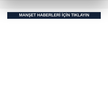
reklamların maliyetlerimizi karşılamak noktasında tek gelir
kalemimiz olduğunu sizlere hatırlatmak isteriz.
MANŞET HABERLERİ İÇİN TIKLAYIN
Her halükârda, kullanıcılar, bu çerezlere izin vermedikleri
takdirde, kullanıcılara hedefli reklamlar
gösterilmeyecektir."
Sizlere daha iyi bir hizmet sunabilmek için İnternet
Sitemizde kendimize ve üçüncü kişilere ait çerezler
kullanılmaktadır. Bu çerezler vasıtasıyla çeşitli kişisel
verileriniz işlenmekte olup gerekli olan çerezler bilgi
toplumu hizmetlerinin sunulması amacıyla
kullanılmaktadır. Diğer çerezler, sitemizin daha işlevsel
kılınması ve kişiselleştirilmesi ve sizlere yönelik
reklam/pazarlama faaliyetlerinin yapılması, amaçlarıyla
sınırlı olarak açık rızanız dahilinde kullanılacaktır.
Çerezlere ilişkin tercihlerinizi aşağıda yer alan panel
vasıtasıyla belirleyebilirsiniz. Çerezlere ilişkin detaylı bilgi