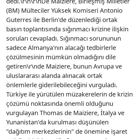
dedi.\r\n\r\nDe Maiziere, Birleşmiş Milletler
(BM) Mülteciler Yüksek Komiseri Antonio
Guterres ile Berlin'de düzenlediği ortak
basın toplantısında sığınmacı krizine ilişkin
soruları cevapladı. Sığınmacı sorununun
sadece Almanya'nın alacağı tedbirlerle
çözülmesinin mümkün olmadığını dile
getiren\r\nde Maiziere, bunun Avrupa ve
uluslararası alanda alınacak ortak
önlemlerle giderilebileceğini vurguladı.
Türkiye ile yürütülen müzakerelerin de krizin
çözümü noktasında önemli olduğunu
vurgulayan Thomas de Maiziere, İtalya ve
Yunanistan'da kurulması düşünülen
"dağıtım merkezlerinin" de önemine işaret