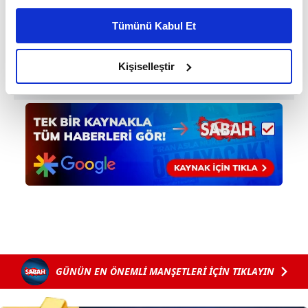
kişiselleştirilmiş reklamlar sunabilir, sayfalarımızda sizlere
Tümünü Kabul Et
daha iyi reklam deneyimi yaşatabiliriz. Bunu yaparken
amacımızın size daha iyi bir reklam deneyimi sunmak
olduğunu ve sizlere en iyi içerikleri sunabilmek adına
Kişiselleştir
elimizden gelen çabayı gösterdiğimizi ve bu noktada,
reklamların maliyetlerimizi karşılamak noktasında tek gelir
kalemimiz olduğunu sizlere hatırlatmak isteriz.
Her halükârda, kullanıcılar, bu çerezlere izin vermedikleri
takdirde, kullanıcılara hedefli reklamlar
gösterilmeyecektir."
Sizlere daha iyi bir hizmet sunabilmek için İnternet
Sitemizde kendimize ve üçüncü kişilere ait çerezler
kullanılmaktadır. Bu çerezler vasıtasıyla çeşitli kişisel
verileriniz işlenmekte olup gerekli olan çerezler bilgi
GÜNÜN EN ÖNEMLİ MANŞETLERİ İÇİN TIKLAYIN
toplumu hizmetlerinin sunulması amacıyla
kullanılmaktadır. Diğer çerezler, sitemizin daha işlevsel