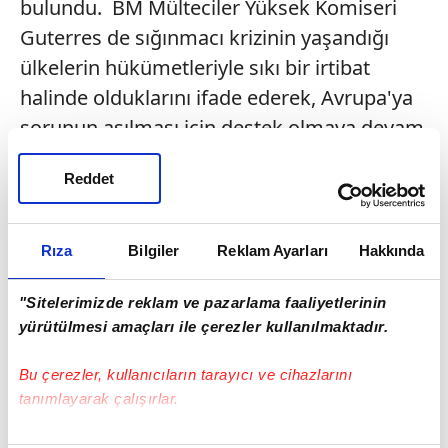
bulundu. BM Mülteciler Yüksek Komiseri
Guterres de sığınmacı krizinin yaşandığı
ülkelerin hükümetleriyle sıkı bir irtibat
halinde olduklarını ifade ederek, Avrupa'ya
sorunun aşılması için destek olmaya devam
edeceklerini dile getirdi. Yaklaşan kış
Reddet
şartlarının sığınmacıların önüne çıkacak en
önemli tehlikelerden biri olduğunu dile
getiren Guterres, sığınmacıların özellikle su
Rıza
Bilgiler
Reklam Ayarları
Hakkında
yollarından geçişlere engel olunması
"Sitelerimizde reklam ve pazarlama faaliyetlerinin
gerektiğine vurgu yaptı.
yürütülmesi amaçları ile çerezler kullanılmaktadır.
Bu çerezler, kullanıcıların tarayıcı ve cihazlarını
tanımlayarak çalışırlar.
Bu çerezlere izin vermeniz halinde sizlere özel