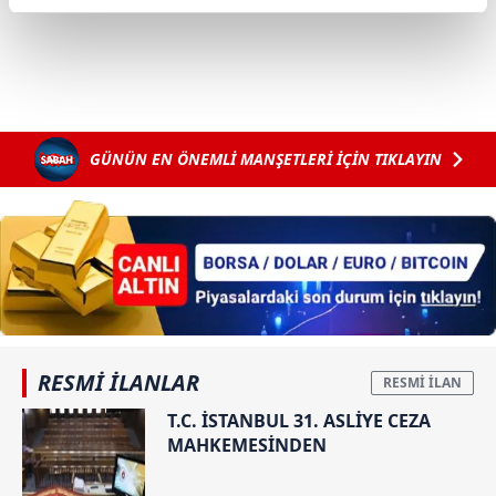
reklamların maliyetlerimizi karşılamak noktasında tek gelir
kalemimiz olduğunu sizlere hatırlatmak isteriz.
Her halükârda, kullanıcılar, bu çerezlere izin vermedikleri
takdirde, kullanıcılara hedefli reklamlar
gösterilmeyecektir."
GÜNÜN EN ÖNEMLİ MANŞETLERİ İÇİN TIKLAYIN
Sizlere daha iyi bir hizmet sunabilmek için İnternet
Sitemizde kendimize ve üçüncü kişilere ait çerezler
kullanılmaktadır. Bu çerezler vasıtasıyla çeşitli kişisel
verileriniz işlenmekte olup gerekli olan çerezler bilgi
toplumu hizmetlerinin sunulması amacıyla
kullanılmaktadır. Diğer çerezler, sitemizin daha işlevsel
kılınması ve kişiselleştirilmesi ve sizlere yönelik
RESMİ İLANLAR
reklam/pazarlama faaliyetlerinin yapılması, amaçlarıyla
sınırlı olarak açık rızanız dahilinde kullanılacaktır.
T.C. İSTANBUL 31. ASLİYE CEZA
MAHKEMESİNDEN
Çerezlere ilişkin tercihlerinizi aşağıda yer alan panel