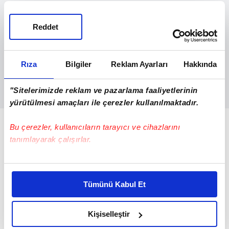
Reddet
Rıza
Bilgiler
Reklam Ayarları
Hakkında
"Sitelerimizde reklam ve pazarlama faaliyetlerinin
yürütülmesi amaçları ile çerezler kullanılmaktadır.
\r\n
Bu çerezler, kullanıcıların tarayıcı ve cihazlarını
İHA
tanımlayarak çalışırlar.
\r\n\r\n
Bu çerezlere izin vermeniz halinde sizlere özel
kişiselleştirilmiş reklamlar sunabilir, sayfalarımızda sizlere
Tümünü Kabul Et
daha iyi reklam deneyimi yaşatabiliriz. Bunu yaparken
amacımızın size daha iyi bir reklam deneyimi sunmak
olduğunu ve sizlere en iyi içerikleri sunabilmek adına
Kişiselleştir
elimizden gelen çabayı gösterdiğimizi ve bu noktada,