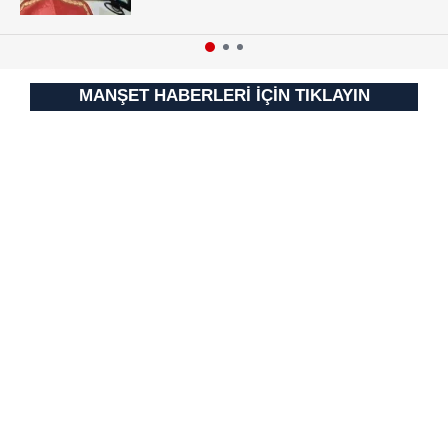
vasıtasıyla belirleyebilirsiniz. Çerezlere ilişkin detaylı bilgi
için Ayarlar butonuna tıklayabilir,
Çerez Bilgilendirme
Metnimizi
ziyaret edebilirsiniz.
MANŞET HABERLERİ İÇİN TIKLAYIN
6698 sayılı Kişisel Verilerin Korunması Kanunu uyarınca
hazırlanmış Aydınlatma Metnimizi okumak ve sitemizde
ilgili mevzuata uygun olarak kullanılan çerezlerle ilgili bilgi
almak için lütfen
tıklayınız
.