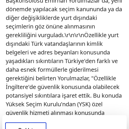
Başkonsolosu Emirhan Yorulmazlar da, yeni
dönemde yapılacak seçim kanununda ya da
diğer değişikliklerde yurt dışındaki
seçimlerin göz önüne alınmasının
gerekliliğini vurguladı.\r\n\r\nÖzellikle yurt
dışındaki Türk vatandaşlarının kimlik
belgeleri ve adres beyanları konusunda
yaşadıkları sıkıntıların Türkiye'den farklı ve
daha esnek formüllerle giderilmesi
gerektiğini belirten Yorulmazlar, "Özellikle
İngiltere'de güvenlik konusunda olabilecek
potansiyel sıkıntılara işaret ettik. Bu konuda
Yüksek Seçim Kurulu'ndan (YSK) özel
güvenlik hizmeti alınması konusunda
gerekli desteği aldık ancak, her halükarda