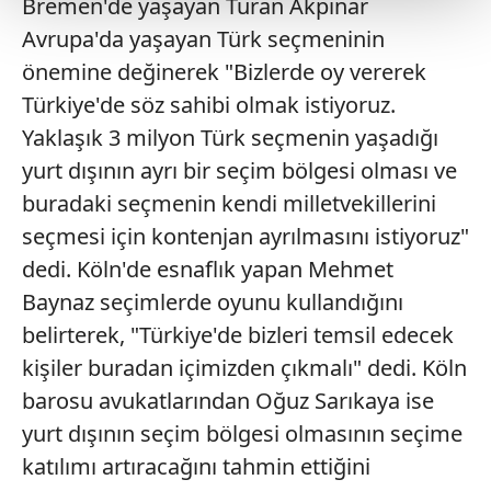
Bremen'de yaşayan Turan Akpınar
Avrupa'da yaşayan Türk seçmeninin
Her halükârda, kullanıcılar, bu çerezlere izin vermedikleri
önemine değinerek "Bizlerde oy vererek
takdirde, kullanıcılara hedefli reklamlar
gösterilmeyecektir."
Türkiye'de söz sahibi olmak istiyoruz.
Yaklaşık 3 milyon Türk seçmenin yaşadığı
Sizlere daha iyi bir hizmet sunabilmek için İnternet
yurt dışının ayrı bir seçim bölgesi olması ve
Sitemizde kendimize ve üçüncü kişilere ait çerezler
buradaki seçmenin kendi milletvekillerini
kullanılmaktadır. Bu çerezler vasıtasıyla çeşitli kişisel
verileriniz işlenmekte olup gerekli olan çerezler bilgi
seçmesi için kontenjan ayrılmasını istiyoruz"
toplumu hizmetlerinin sunulması amacıyla
dedi. Köln'de esnaflık yapan Mehmet
kullanılmaktadır. Diğer çerezler, sitemizin daha işlevsel
Baynaz seçimlerde oyunu kullandığını
kılınması ve kişiselleştirilmesi ve sizlere yönelik
belirterek, "Türkiye'de bizleri temsil edecek
reklam/pazarlama faaliyetlerinin yapılması, amaçlarıyla
sınırlı olarak açık rızanız dahilinde kullanılacaktır.
kişiler buradan içimizden çıkmalı" dedi. Köln
barosu avukatlarından Oğuz Sarıkaya ise
Çerezlere ilişkin tercihlerinizi aşağıda yer alan panel
yurt dışının seçim bölgesi olmasının seçime
vasıtasıyla belirleyebilirsiniz. Çerezlere ilişkin detaylı bilgi
katılımı artıracağını tahmin ettiğini
için Ayarlar butonuna tıklayabilir,
Çerez Bilgilendirme
Metnimizi
ziyaret edebilirsiniz.