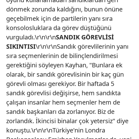
dönmek zorunda kaldığını, bunun önüne
geçebilmek için de partilerin yanı sıra
konsolosluklara da görev düştüğünü
vurguladı.\r\n\r\n
SANDIK GÖREVLİSİ
SIKINTISI
\r\n\r\nSandık görevlilerinin yanı
sıra seçmenlerinin de bilinçlendirilmesi
gerektiğini söyleyen Kayhan, "Bunlara ek
olarak, bir sandık görevlisinin bir kaç gün
görevli olması gerekiyor. Bir haftada 5
sandık görevlisi değişirse, hem sandıkta
çalışan insanlar hem seçmenler hem de
sandık başkanları da zorlanıyor. Biz de
zorlandık. İkincisi binalar çok yetersiz" diye
konuştu.\r\n\r\nTürkiye'nin Londra