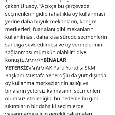
çeken Ulusoy, "Açıkça bu çerçevede
seçmenlerin gidip rahatlıkla oy kullanması
yerine daha büyük mekanların, kongre
merkezleri, fuar alanı gibi mekanların
kullanılması, daha kısa sürede seçmenlerin
sandığa sevk edilmesi ve oy vermelerinin
sağlanması mümkün olabilir" diye
konuştu.\r\n\r\n
BİNALAR
YETERSİZ
\r\n\r\nAK Parti Yurtdışı SKM
Başkanı Mustafa Yeneroğlu da yurt dışında
oy kullanma merkezlerinin azlığı ve
binaların yetersiz kalmasının seçmenleri
olumsuz etkilediğini bu nedenle bu gibi
sıkıntıların bir daha ki seçimlerde
yaşanmaması için gerekli çalışmaları