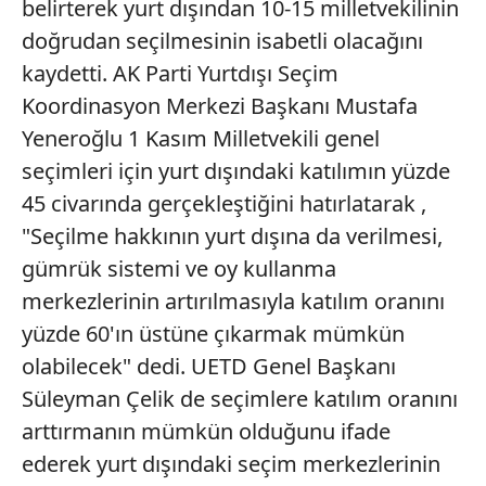
belirterek yurt dışından 10-15 milletvekilinin
doğrudan seçilmesinin isabetli olacağını
6698 sayılı Kişisel Verilerin Korunması Kanunu uyarınca
kaydetti. AK Parti Yurtdışı Seçim
hazırlanmış Aydınlatma Metnimizi okumak ve sitemizde
Koordinasyon Merkezi Başkanı Mustafa
ilgili mevzuata uygun olarak kullanılan çerezlerle ilgili bilgi
almak için lütfen
tıklayınız
.
Yeneroğlu 1 Kasım Milletvekili genel
seçimleri için yurt dışındaki katılımın yüzde
45 civarında gerçekleştiğini hatırlatarak ,
"Seçilme hakkının yurt dışına da verilmesi,
gümrük sistemi ve oy kullanma
merkezlerinin artırılmasıyla katılım oranını
yüzde 60'ın üstüne çıkarmak mümkün
olabilecek" dedi. UETD Genel Başkanı
Süleyman Çelik de seçimlere katılım oranını
arttırmanın mümkün olduğunu ifade
ederek yurt dışındaki seçim merkezlerinin