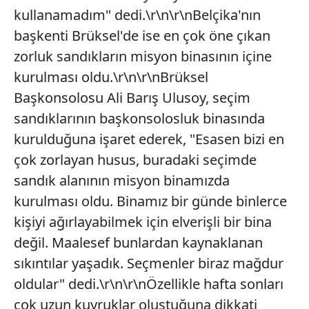
kullanamadım" dedi.\r\n\r\nBelçika'nın
başkenti Brüksel'de ise en çok öne çıkan
zorluk sandıkların misyon binasının içine
kurulması oldu.\r\n\r\nBrüksel
Başkonsolosu Ali Barış Ulusoy, seçim
sandıklarının başkonsolosluk binasında
kurulduğuna işaret ederek, "Esasen bizi en
çok zorlayan husus, buradaki seçimde
sandık alanının misyon binamızda
kurulması oldu. Binamız bir günde binlerce
kişiyi ağırlayabilmek için elverişli bir bina
değil. Maalesef bunlardan kaynaklanan
sıkıntılar yaşadık. Seçmenler biraz mağdur
oldular" dedi.\r\n\r\nÖzellikle hafta sonları
çok uzun kuyruklar oluştuğuna dikkati