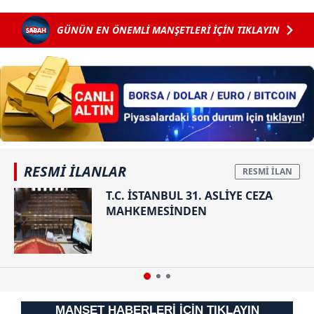
GÜNÜN EN ÖNEMLİ MANŞETLERİ İÇİN TIKLAYIN
RESMİ İLANLAR
T.C. İSTANBUL 31. ASLİYE CEZA
MAHKEMESİNDEN
MANŞET HABERLERİ İÇİN TIKLAYIN