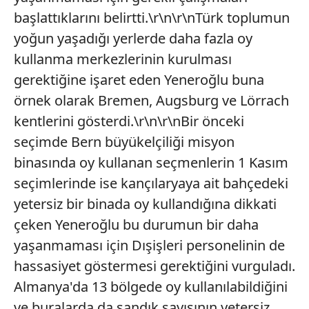
başlattıklarını belirtti.\r\n\r\nTürk toplumun
yoğun yaşadığı yerlerde daha fazla oy
kullanma merkezlerinin kurulması
gerektiğine işaret eden Yeneroğlu buna
örnek olarak Bremen, Augsburg ve Lörrach
kentlerini gösterdi.\r\n\r\nBir önceki
seçimde Bern büyükelçiliği misyon
binasında oy kullanan seçmenlerin 1 Kasım
seçimlerinde ise kançılaryaya ait bahçedeki
yetersiz bir binada oy kullandığına dikkati
çeken Yeneroğlu bu durumun bir daha
yaşanmaması için Dışişleri personelinin de
hassasiyet göstermesi gerektiğini vurguladı.
Almanya'da 13 bölgede oy kullanılabildiğini
ve buralarda da sandık sayısının yetersiz