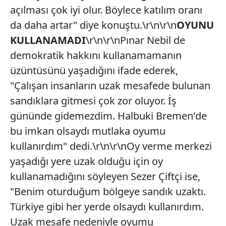
açılması çok iyi olur. Böylece katılım oranı
da daha artar" diye konuştu.\r\n\r\n
OYUNU
KULLANAMADI
\r\n\r\nPınar Nebil de
demokratik hakkını kullanamamanın
üzüntüsünü yaşadığını ifade ederek,
"Çalışan insanların uzak mesafede bulunan
sandıklara gitmesi çok zor oluyor. İş
gününde gidemezdim. Halbuki Bremen'de
bu imkan olsaydı mutlaka oyumu
kullanırdım" dedi.\r\n\r\nOy verme merkezi
yaşadığı yere uzak olduğu için oy
kullanamadığını söyleyen Sezer Çiftçi ise,
"Benim oturduğum bölgeye sandık uzaktı.
Türkiye gibi her yerde olsaydı kullanırdım.
Uzak mesafe nedeniyle oyumu