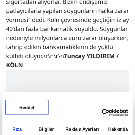
sigortadan alıyorlar. Bizim endişemiz
patlayıcılarla yapılan soygunların halka zarar
vermesi” dedi. Köln çevresinde geçtiğimiz ay
40’dan fazla bankamatik soyuldu. Soygunlar
nedeniyle milyonlarca euro zarar oluşurken,
tahrip edilen bankamatiklerin de yüklü
külfeti oluyor.\r\n\r\n
Tuncay YILDIRIM /
KÖLN
Reddet
Rıza
Bilgiler
Reklam Ayarları
Hakkında