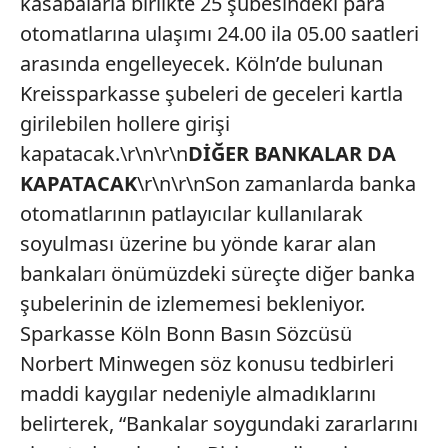
kasabalarla birlikte 25 şubesindeki para
otomatlarına ulaşımı 24.00 ila 05.00 saatleri
arasında engelleyecek. Köln’de bulunan
Kreissparkasse şubeleri de geceleri kartla
girilebilen hollere girişi
kapatacak.\r\n\r\n
DİĞER BANKALAR DA
KAPATACAK
\r\n\r\nSon zamanlarda banka
otomatlarının patlayıcılar kullanılarak
soyulması üzerine bu yönde karar alan
bankaları önümüzdeki süreçte diğer banka
şubelerinin de izlememesi bekleniyor.
Sparkasse Köln Bonn Basın Sözcüsü
Norbert Minwegen söz konusu tedbirleri
maddi kaygılar nedeniyle almadıklarını
belirterek, “Bankalar soygundaki zararlarını