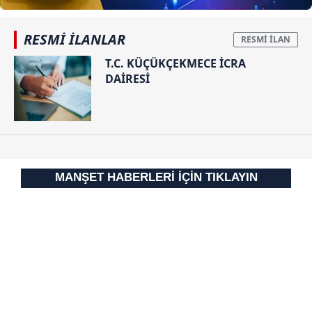
Sizlere daha iyi bir hizmet sunabilmek için İnternet
RESMİ İLANLAR
Sitemizde kendimize ve üçüncü kişilere ait çerezler
kullanılmaktadır. Bu çerezler vasıtasıyla çeşitli kişisel
T.C. KÜÇÜKÇEKMECE İCRA
DAİRESİ
verileriniz işlenmekte olup gerekli olan çerezler bilgi
toplumu hizmetlerinin sunulması amacıyla
kullanılmaktadır. Diğer çerezler, sitemizin daha işlevsel
kılınması ve kişiselleştirilmesi ve sizlere yönelik
reklam/pazarlama faaliyetlerinin yapılması, amaçlarıyla
sınırlı olarak açık rızanız dahilinde kullanılacaktır.
MANŞET HABERLERİ İÇİN TIKLAYIN
Çerezlere ilişkin tercihlerinizi aşağıda yer alan panel
vasıtasıyla belirleyebilirsiniz. Çerezlere ilişkin detaylı bilgi
için Ayarlar butonuna tıklayabilir,
Çerez Bilgilendirme
Metnimizi
ziyaret edebilirsiniz.
6698 sayılı Kişisel Verilerin Korunması Kanunu uyarınca
hazırlanmış Aydınlatma Metnimizi okumak ve sitemizde