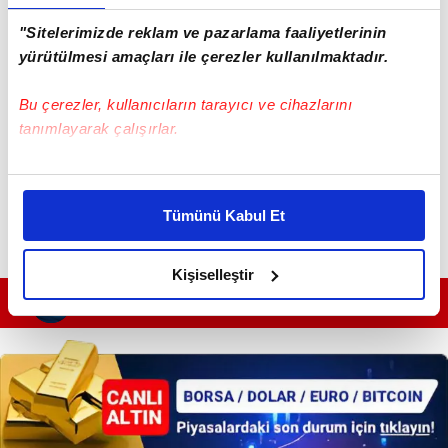
"Sitelerimizde reklam ve pazarlama faaliyetlerinin
yürütülmesi amaçları ile çerezler kullanılmaktadır.
Bu çerezler, kullanıcıların tarayıcı ve cihazlarını
tanımlayarak çalışırlar.
Bu çerezlere izin vermeniz halinde sizlere özel
kişiselleştirilmiş reklamlar sunabilir, sayfalarımızda sizlere
Tümünü Kabul Et
daha iyi reklam deneyimi yaşatabiliriz. Bunu yaparken
amacımızın size daha iyi bir reklam deneyimi sunmak
olduğunu ve sizlere en iyi içerikleri sunabilmek adına
Kişiselleştir
elimizden gelen çabayı gösterdiğimizi ve bu noktada,
GÜNÜN EN ÖNEMLİ MANŞETLERİ İÇİN TIKLAYIN
reklamların maliyetlerimizi karşılamak noktasında tek gelir
kalemimiz olduğunu sizlere hatırlatmak isteriz.
Her halükârda, kullanıcılar, bu çerezlere izin vermedikleri
takdirde, kullanıcılara hedefli reklamlar
gösterilmeyecektir."