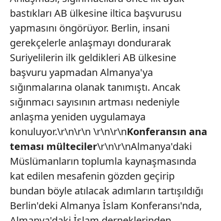
bastıkları AB ülkesine iltica başvurusu
yapmasını öngörüyor. Berlin, insani
gerekçelerle anlaşmayı dondurarak
Suriyelilerin ilk geldikleri AB ülkesine
başvuru yapmadan Almanya'ya
sığınmalarına olanak tanımıştı. Ancak
sığınmacı sayısının artması nedeniyle
anlaşma yeniden uygulamaya
konuluyor.\r\n\r\n \r\n\r\n
Konferansın ana
teması mülteciler
\r\n\r\nAlmanya'daki
Müslümanların toplumla kaynaşmasında
kat edilen mesafenin gözden geçirip
bundan böyle atılacak adımların tartışıldığı
Berlin'deki Almanya İslam Konferansı'nda,
Almanya'daki İslam derneklerinden,