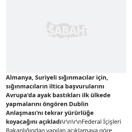
Almanya, Suriyeli sığınmacılar için,
sığınmacıların iltica başvurularını
Avrupa'da ayak bastıkları ilk ülkede
yapmalarını öngören Dublin
Anlaşması'nı tekrar yürürlüğe
koyacağını açıkladı
\r\n\r\nFederal İçişleri
Bakanlığından yapılan açıklamaya göre