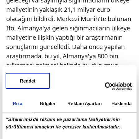
geleceği varsayımıyla sığınmacıların ülkeye
maliyetinin yaklaşık 21,1 milyar euro
olacağını bildirdi. Merkezi Münih'te bulunan
Ifo, Almanya'ya gelen sığınmacıların ülkeye
maliyetine ilişkin yaptığı bir araştırmanın
sonuçlarını güncelledi. Daha önce yapılan
araştırmada, bu yıl, Almanya'ya 800 bin
sığınmacı gelmesi halinde bu durumun
ülkeye yaklaşık 10 milyar euroya mal
Reddet
olacağı belirtilirken, son yapılan açıklamada
söz konusu maliyet tahmininin 1,1 milyon
sığınmacının ülkeye geleceği varsayımıyla
Rıza
Bilgiler
Reklam Ayarları
Hakkında
21,1 milyar euroya yükseltildiği kaydedildi.
"Sitelerimizde reklam ve pazarlama faaliyetlerinin
İnsan kaçakçılığı ?suçlamasıyla dava ??
yürütülmesi amaçları ile çerezler kullanılmaktadır.
Avusturya'da aşırı sağcı Avusturya Özgürlük