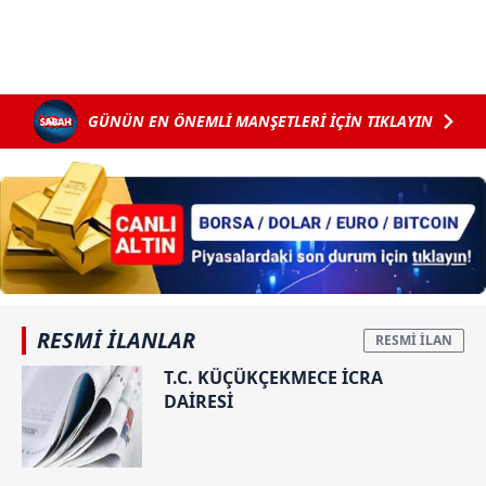
GÜNÜN EN ÖNEMLİ MANŞETLERİ İÇİN TIKLAYIN
RESMİ İLANLAR
T.C. KÜÇÜKÇEKMECE İCRA
DAİRESİ