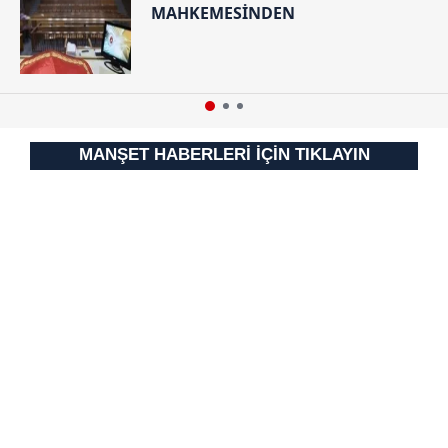
MAHKEMESİNDEN
Sitemizde kendimize ve üçüncü kişilere ait çerezler
kullanılmaktadır. Bu çerezler vasıtasıyla çeşitli kişisel
verileriniz işlenmekte olup gerekli olan çerezler bilgi
toplumu hizmetlerinin sunulması amacıyla
kullanılmaktadır. Diğer çerezler, sitemizin daha işlevsel
kılınması ve kişiselleştirilmesi ve sizlere yönelik
MANŞET HABERLERİ İÇİN TIKLAYIN
reklam/pazarlama faaliyetlerinin yapılması, amaçlarıyla
sınırlı olarak açık rızanız dahilinde kullanılacaktır.
Çerezlere ilişkin tercihlerinizi aşağıda yer alan panel
vasıtasıyla belirleyebilirsiniz. Çerezlere ilişkin detaylı bilgi
için Ayarlar butonuna tıklayabilir,
Çerez Bilgilendirme
Metnimizi
ziyaret edebilirsiniz.
6698 sayılı Kişisel Verilerin Korunması Kanunu uyarınca
hazırlanmış Aydınlatma Metnimizi okumak ve sitemizde
ilgili mevzuata uygun olarak kullanılan çerezlerle ilgili bilgi
almak için lütfen
tıklayınız
.