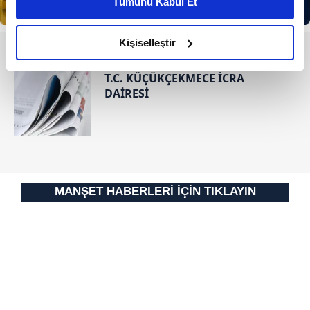
Tümünü Kabul Et
daha iyi reklam deneyimi yaşatabiliriz. Bunu yaparken
amacımızın size daha iyi bir reklam deneyimi sunmak
olduğunu ve sizlere en iyi içerikleri sunabilmek adına
Kişiselleştir
RESMİ İLANLAR
elimizden gelen çabayı gösterdiğimizi ve bu noktada,
reklamların maliyetlerimizi karşılamak noktasında tek gelir
T.C. KÜÇÜKÇEKMECE İCRA
kalemimiz olduğunu sizlere hatırlatmak isteriz.
DAİRESİ
Her halükârda, kullanıcılar, bu çerezlere izin vermedikleri
takdirde, kullanıcılara hedefli reklamlar
gösterilmeyecektir."
Sizlere daha iyi bir hizmet sunabilmek için İnternet
MANŞET HABERLERİ İÇİN TIKLAYIN
Sitemizde kendimize ve üçüncü kişilere ait çerezler
kullanılmaktadır. Bu çerezler vasıtasıyla çeşitli kişisel
verileriniz işlenmekte olup gerekli olan çerezler bilgi
toplumu hizmetlerinin sunulması amacıyla
kullanılmaktadır. Diğer çerezler, sitemizin daha işlevsel
kılınması ve kişiselleştirilmesi ve sizlere yönelik
reklam/pazarlama faaliyetlerinin yapılması, amaçlarıyla