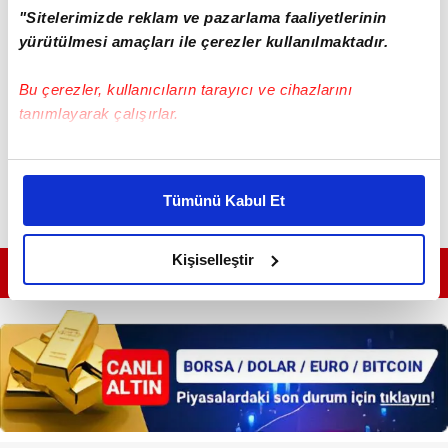
"Sitelerimizde reklam ve pazarlama faaliyetlerinin
yürütülmesi amaçları ile çerezler kullanılmaktadır.
Bu çerezler, kullanıcıların tarayıcı ve cihazlarını
tanımlayarak çalışırlar.
Bu çerezlere izin vermeniz halinde sizlere özel
kişiselleştirilmiş reklamlar sunabilir, sayfalarımızda sizlere
Tümünü Kabul Et
daha iyi reklam deneyimi yaşatabiliriz. Bunu yaparken
amacımızın size daha iyi bir reklam deneyimi sunmak
olduğunu ve sizlere en iyi içerikleri sunabilmek adına
Kişiselleştir
GÜNÜN EN ÖNEMLİ MANŞETLERİ İÇİN TIKLAYIN
elimizden gelen çabayı gösterdiğimizi ve bu noktada,
reklamların maliyetlerimizi karşılamak noktasında tek gelir
kalemimiz olduğunu sizlere hatırlatmak isteriz.
Her halükârda, kullanıcılar, bu çerezlere izin vermedikleri
takdirde, kullanıcılara hedefli reklamlar
gösterilmeyecektir."