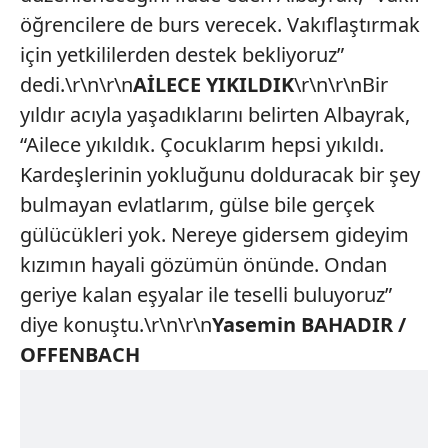
öğrencilere de burs verecek. Vakıflaştırmak
için yetkililerden destek bekliyoruz”
dedi.\r\n\r\n
AİLECE YIKILDIK
\r\n\r\nBir
yıldır acıyla yaşadıklarını belirten Albayrak,
“Ailece yıkıldık. Çocuklarım hepsi yıkıldı.
Kardeşlerinin yokluğunu dolduracak bir şey
bulmayan evlatlarım, gülse bile gerçek
gülücükleri yok. Nereye gidersem gideyim
kızımın hayali gözümün önünde. Ondan
geriye kalan eşyalar ile teselli buluyoruz”
diye konuştu.\r\n\r\n
Yasemin BAHADIR /
OFFENBACH