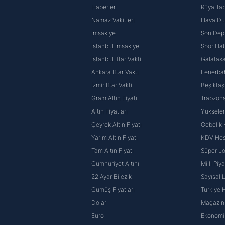
Haberler
Rüya Tabi
butonuna tıklayabilir,
Çerez Bi
Namaz Vakitleri
Hava D
6698 sayılı Kişisel Verilerin 
İmsakiye
Son Dep
mevzuata uygun olarak kullanılan
İstanbul İmsakiye
Spor Hab
İstanbul İftar Vakti
Galatasa
Ankara İftar Vakti
Fenerba
İzmir İftar Vakti
Beşiktaş
Gram Altın Fiyatı
Trabzons
Altın Fiyatları
Yüksele
Çeyrek Altın Fiyatı
Gebelik
Yarım Altın Fiyatı
KDV He
Tam Altın Fiyatı
Süper Lo
Cumhuriyet Altını
Milli Pi
22 Ayar Bilezik
Sayısal 
Gümüş Fiyatları
Türkiye H
Dolar
Magazin 
Euro
Ekonomi 