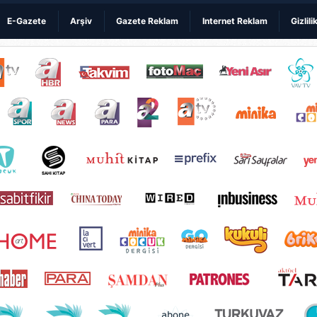
E-Gazete
Arşiv
Gazete Reklam
Internet Reklam
Gizlili