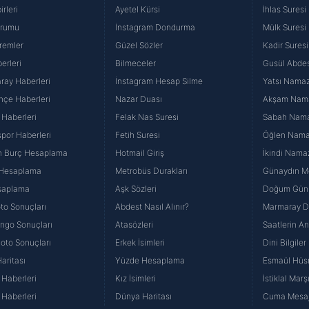
rleri
Ayetel Kürsi
İhlas Suresi
lgilendirme Metnimizi
ziyaret edebilirsiniz.
urumu
İnstagram Dondurma
Mülk Suresi
Korunması Kanunu uyarınca hazırlanmış Aydınlatma Metnimizi okum
remler
Güzel Sözler
Kadir Suresi
 çerezlerle ilgili bilgi almak için lütfen
tıklayınız
.
erleri
Bilmeceler
Gusül Abdes
ray Haberleri
İnstagram Hesap Silme
Yatsı Namazı
hçe Haberleri
Nazar Duası
Akşam Namaz
 Haberleri
Felak Nas Suresi
Sabah Namaz
por Haberleri
Fetih Suresi
Öğlen Namazı
n Burç Hesaplama
Hotmail Giriş
İkindi Namaz
 Hesaplama
Metrobüs Durakları
Günaydın Me
saplama
Aşk Sözleri
Doğum Günü
to Sonuçları
Abdest Nasıl Alınır?
Marmaray Du
yango Sonuçları
Atasözleri
Saatlerin A
Loto Sonuçları
Erkek İsimleri
Dini Bilgiler
aritası
Yüzde Hesaplama
Esmaül Hüs
Haberleri
Kız İsimleri
İstiklal Marş
Haberleri
Dünya Haritası
Cuma Mesaj