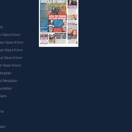
ak ve sitemizde ilgili
ti
 Nasıl Kılınır
ı Nasıl Kılınır
ı Nasıl Kılınır
 Nasıl Kılınır
ı Nasıl Kılınır
sajları
 Mesajları
rakları
nlamı
na
ı
ları