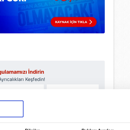
ulamamızı İndirin
rıcalıkları Keşfedin!