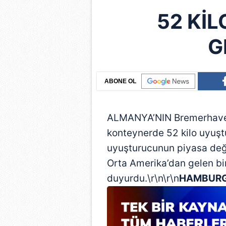
52 KİL
G
ABONE OL
ALMANYA’NIN Bremerhaven 
konteynerde 52 kilo uyuş
uyuşturucunun piyasa değe
Orta Amerika’dan gelen bi
duyurdu.\r\n\r\n
HAMBUR