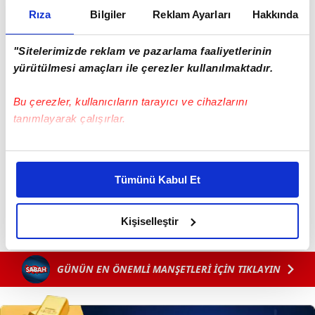
Rıza
Bilgiler
Reklam Ayarları
Hakkında
"Sitelerimizde reklam ve pazarlama faaliyetlerinin
yürütülmesi amaçları ile çerezler kullanılmaktadır.
Bu çerezler, kullanıcıların tarayıcı ve cihazlarını
tanımlayarak çalışırlar.
Bu çerezlere izin vermeniz halinde sizlere özel
kişiselleştirilmiş reklamlar sunabilir, sayfalarımızda sizlere
Tümünü Kabul Et
daha iyi reklam deneyimi yaşatabiliriz. Bunu yaparken
amacımızın size daha iyi bir reklam deneyimi sunmak
olduğunu ve sizlere en iyi içerikleri sunabilmek adına
Kişiselleştir
elimizden gelen çabayı gösterdiğimizi ve bu noktada,
reklamların maliyetlerimizi karşılamak noktasında tek gelir
GÜNÜN EN ÖNEMLİ MANŞETLERİ İÇİN TIKLAYIN
kalemimiz olduğunu sizlere hatırlatmak isteriz.
Her halükârda, kullanıcılar, bu çerezlere izin vermedikleri