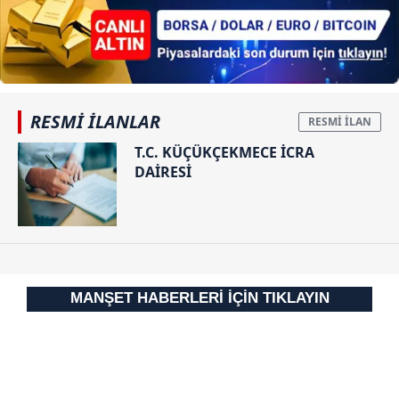
takdirde, kullanıcılara hedefli reklamlar
gösterilmeyecektir."
Sizlere daha iyi bir hizmet sunabilmek için İnternet
Sitemizde kendimize ve üçüncü kişilere ait çerezler
kullanılmaktadır. Bu çerezler vasıtasıyla çeşitli kişisel
RESMİ İLANLAR
verileriniz işlenmekte olup gerekli olan çerezler bilgi
T.C. KÜÇÜKÇEKMECE İCRA
toplumu hizmetlerinin sunulması amacıyla
DAİRESİ
kullanılmaktadır. Diğer çerezler, sitemizin daha işlevsel
kılınması ve kişiselleştirilmesi ve sizlere yönelik
reklam/pazarlama faaliyetlerinin yapılması, amaçlarıyla
sınırlı olarak açık rızanız dahilinde kullanılacaktır.
Çerezlere ilişkin tercihlerinizi aşağıda yer alan panel
MANŞET HABERLERİ İÇİN TIKLAYIN
vasıtasıyla belirleyebilirsiniz. Çerezlere ilişkin detaylı bilgi
için Ayarlar butonuna tıklayabilir,
Çerez Bilgilendirme
Metnimizi
ziyaret edebilirsiniz.
6698 sayılı Kişisel Verilerin Korunması Kanunu uyarınca