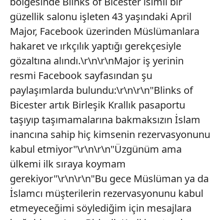
bölgesinde Blinks of Bicester isimli bir
güzellik salonu işleten 43 yaşındaki April
Major, Facebook üzerinden Müslümanlara
hakaret ve ırkçılık yaptığı gerekçesiyle
gözaltına alındı.\r\n\r\nMajor iş yerinin
resmi Facebook sayfasından şu
paylaşımlarda bulundu:\r\n\r\n"Blinks of
Bicester artık Birleşik Krallık pasaportu
taşıyıp taşımamalarına bakmaksızın İslam
inancına sahip hiç kimsenin rezervasyonunu
kabul etmiyor"\r\n\r\n"Üzgünüm ama
ülkemi ilk sıraya koymam
gerekiyor"\r\n\r\n"Bu gece Müslüman ya da
İslamcı müşterilerin rezervasyonunu kabul
etmeyeceğimi söylediğim için mesajlara