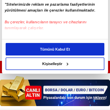
"Sitelerimizde reklam ve pazarlama faaliyetlerinin
yürütülmesi amaçları ile çerezler kullanılmaktadır.
Bu çerezler, kullanıcıların tarayıcı ve cihazlarını
tanımlayarak çalışırlar.
Bu çerezlere izin vermeniz halinde sizlere özel
kişiselleştirilmiş reklamlar sunabilir, sayfalarımızda sizlere
Tümünü Kabul Et
daha iyi reklam deneyimi yaşatabiliriz. Bunu yaparken
amacımızın size daha iyi bir reklam deneyimi sunmak
olduğunu ve sizlere en iyi içerikleri sunabilmek adına
Kişiselleştir
GÜNÜN EN ÖNEMLİ MANŞETLERİ İÇİN TIKLAYIN
elimizden gelen çabayı gösterdiğimizi ve bu noktada,
reklamların maliyetlerimizi karşılamak noktasında tek gelir
kalemimiz olduğunu sizlere hatırlatmak isteriz.
Her halükârda, kullanıcılar, bu çerezlere izin vermedikleri
takdirde, kullanıcılara hedefli reklamlar
gösterilmeyecektir."