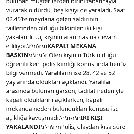
bulunan müşterilerden birini tabancayla
vurarak öldürdü, beş kişiyi de yaraladı. Saat
02.45’te meydana gelen saldırının
faillerinden olduğu bildirilen iki kişi
yakalandı. Üç kişinin aranmasına devam
ediliyor.\r\n\r\n
KAPALI MEKANA
BASKIN
\r\n\r\nÖlen kişinin Türk olduğu
öğrenilirken, polis kimliği konusunda henüz
bilgi vermedi. Yaralıların ise 28, 42 ve 52
yaşlarında oldukları açıklandı. Yaralılar
arasında bulunan garson, tadilat nedeniyle
kapalı olduklarını açıklarken, kapalı
mekanda neden bulundukları konusu ise
açıklığa kavuşmadı.\r\n\r\n
İKİ KİŞİ
YAKALANDI
\r\n\r\nPolis, olaydan kısa süre