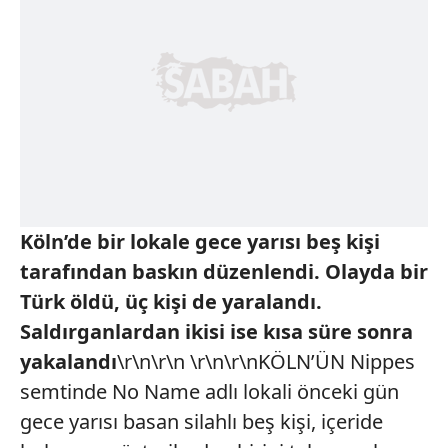
Köln’de bir lokale gece yarısı beş kişi
tarafından baskın düzenlendi. Olayda bir
Türk öldü, üç kişi de yaralandı.
Saldırganlardan ikisi ise kısa süre sonra
yakalandı
\r\n\r\n \r\n\r\nKÖLN’ÜN Nippes
semtinde No Name adlı lokali önceki gün
gece yarısı basan silahlı beş kişi, içeride