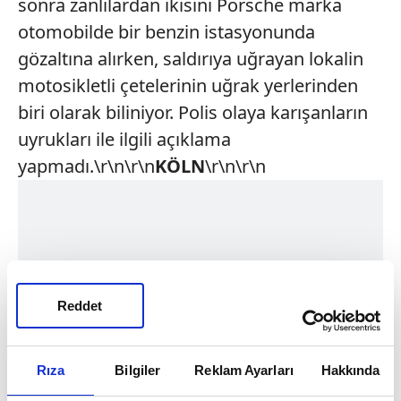
sonra zanlılardan ikisini Porsche marka
otomobilde bir benzin istasyonunda
gözaltına alırken, saldırıya uğrayan lokalin
motosikletli çetelerinin uğrak yerlerinden
biri olarak biliniyor. Polis olaya karışanların
uyrukları ile ilgili açıklama
yapmadı.\r\n\r\n
KÖLN
\r\n\r\n
Reddet
Rıza
Bilgiler
Reklam Ayarları
Hakkında