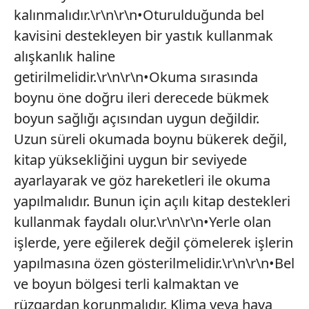
kalınmalıdır.\r\n\r\n•Oturulduğunda bel
kavisini destekleyen bir yastık kullanmak
alışkanlık haline
getirilmelidir.\r\n\r\n•Okuma sırasında
boynu öne doğru ileri derecede bükmek
boyun sağlığı açısından uygun değildir.
Uzun süreli okumada boynu bükerek değil,
kitap yüksekliğini uygun bir seviyede
ayarlayarak ve göz hareketleri ile okuma
yapılmalıdır. Bunun için açılı kitap destekleri
kullanmak faydalı olur.\r\n\r\n•Yerle olan
işlerde, yere eğilerek değil çömelerek işlerin
yapılmasına özen gösterilmelidir.\r\n\r\n•Bel
ve boyun bölgesi terli kalmaktan ve
rüzgardan korunmalıdır. Klima veya hava