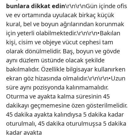
bunlara dikkat edin
\r\n\r\nGün içinde ofis
ve ev ortamında uyulacak birkaç küçük
kural, bel ve boyun ağrılarından korunmak
için yeterli olabilmektedir.\r\n\r\n•Bakılan
kişi, cisim ve objeye vücut cephesi tam
olarak dönülmelidir. Baş, boyun ve gövde
aynı düzlem üstünde olacak şekilde
bakılmalıdır. Özellikle bilgisayar kullanırken
ekran göz hizasında olmalıdır.\r\n\r\n•Uzun
süre aynı pozisyonda kalınmamalıdır.
Oturma ve ayakta kalma süresinin 45
dakikayı geçmemesine özen gösterilmelidir.
45 dakika ayakta kalındıysa 5 dakika kadar
oturulmalı, 45 dakika oturulmuşsa 5 dakika
kadar ayakta