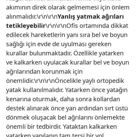
akımının direk olarak gelmemesi için önlem
alınmalıdır.\r\n\r\n
Yanlış yatmak ağrıları
tetikleyebilir
\r\n\r\nOfis ortamında dikkat
edilecek hareketlerin yanı sıra bel ve boyun
sağlığı için evde de uyulması gereken
kurallar bulunmaktadır. Özellikle yatarken
ve kalkarken uyulacak kurallar bel ve boyun
ağrılarından korunmak için
önemlidir.\r\n\r\nÖncelikle yaylı ortopedik
yatak kullanılmalıdır. Yatarken önce yatağın
kenarına oturmak, daha sonra kollardan
destek alınarak önce yan ardından sırt üstü
dönmek oluşacak bel ağrılarını önlemekte
önemli bir tedbirdir. Yataktan kalkarken
yatarken yapılanın tam tersi bir yol