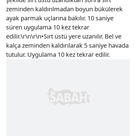
zeminden kaldırılmadan boyun bükülerek
Çerezlere ilişkin tercihlerinizi aşağıda yer alan panel
ayak parmak uçlarına bakılır. 10 saniye
vasıtasıyla belirleyebilirsiniz. Çerezlere ilişkin detaylı bilgi
için Ayarlar butonuna tıklayabilir,
Çerez Bilgilendirme
süren uygulama 10 kez tekrar
Metnimizi
ziyaret edebilirsiniz.
edilir.\r\n\r\n•Sırt üstü yere uzanılır. Bel ve
kalça zeminden kaldırılarak 5 saniye havada
6698 sayılı Kişisel Verilerin Korunması Kanunu uyarınca
tutulur. Uygulama 10 kez tekrar edilir.
hazırlanmış Aydınlatma Metnimizi okumak ve sitemizde
ilgili mevzuata uygun olarak kullanılan çerezlerle ilgili bilgi
almak için lütfen
tıklayınız
.