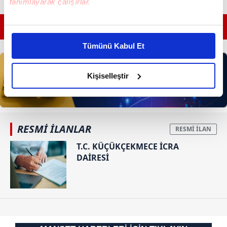
tanımlayarak çalışırlar.
Bu çerezlere izin vermeniz halinde sizlere özel
GÜNÜN EN ÖNEMLİ MANŞETLERİ İÇİN TIKLAYIN
kişiselleştirilmiş reklamlar sunabilir, sayfalarımızda sizlere
Tümünü Kabul Et
daha iyi reklam deneyimi yaşatabiliriz. Bunu yaparken
amacımızın size daha iyi bir reklam deneyimi sunmak
olduğunu ve sizlere en iyi içerikleri sunabilmek adına
Kişiselleştir
elimizden gelen çabayı gösterdiğimizi ve bu noktada,
reklamların maliyetlerimizi karşılamak noktasında tek gelir
kalemimiz olduğunu sizlere hatırlatmak isteriz.
RESMİ İLANLAR
Her halükârda, kullanıcılar, bu çerezlere izin vermedikleri
T.C. KÜÇÜKÇEKMECE İCRA
takdirde, kullanıcılara hedefli reklamlar
DAİRESİ
gösterilmeyecektir."
Sizlere daha iyi bir hizmet sunabilmek için İnternet
Sitemizde kendimize ve üçüncü kişilere ait çerezler
kullanılmaktadır. Bu çerezler vasıtasıyla çeşitli kişisel
verileriniz işlenmekte olup gerekli olan çerezler bilgi