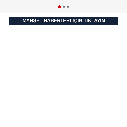
için Ayarlar butonuna tıklayabilir,
Çerez Bilgilendirme
Metnimizi
ziyaret edebilirsiniz.
MANŞET HABERLERİ İÇİN TIKLAYIN
6698 sayılı Kişisel Verilerin Korunması Kanunu uyarınca
hazırlanmış Aydınlatma Metnimizi okumak ve sitemizde
ilgili mevzuata uygun olarak kullanılan çerezlerle ilgili bilgi
almak için lütfen
tıklayınız
.