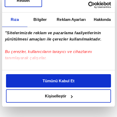
Reddet
Rıza
Bilgiler
Reklam Ayarları
Hakkında
"Sitelerimizde reklam ve pazarlama faaliyetlerinin
yürütülmesi amaçları ile çerezler kullanılmaktadır.
Bu çerezler, kullanıcıların tarayıcı ve cihazlarını
tanımlayarak çalışırlar.
Bu çerezlere izin vermeniz halinde sizlere özel
kişiselleştirilmiş reklamlar sunabilir, sayfalarımızda sizlere
Tümünü Kabul Et
daha iyi reklam deneyimi yaşatabiliriz. Bunu yaparken
amacımızın size daha iyi bir reklam deneyimi sunmak
olduğunu ve sizlere en iyi içerikleri sunabilmek adına
Kişiselleştir
elimizden gelen çabayı gösterdiğimizi ve bu noktada,
reklamların maliyetlerimizi karşılamak noktasında tek gelir
kalemimiz olduğunu sizlere hatırlatmak isteriz.