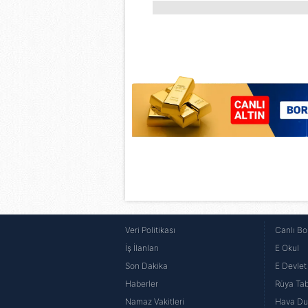
Veri Politikası
Canlı Bo
İş İlanları
E Okul
Son Dakika
E Devlet 
Haberler
Rüya Tabi
Namaz Vakitleri
Hava D