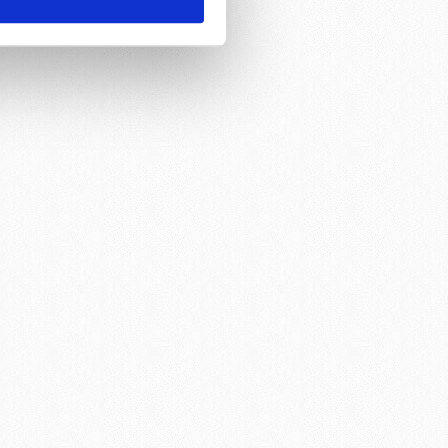
ar gösterilmeyecektir."
çerezler kullanılmaktadır. Bu
u hizmetlerinin sunulması
i ve sizlere yönelik
nılacaktır.
kin detaylı bilgi için Ayarlar
ak ve sitemizde ilgili