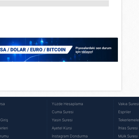
rsa
Yüzde Hesaplama
Vakıa Sures
Cuma Suresi
Espriler
Giriş
Yasin Suresi
Tekerlemele
rleri
Ayetel Kürsi
İhlas Suresi
urumu
İnstagram Dondurma
Mülk Suresi