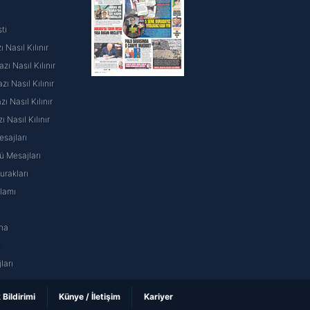
ti
 Nasıl Kılınır
ı Nasıl Kılınır
ı Nasıl Kılınır
 Nasıl Kılınır
ı Nasıl Kılınır
sajları
 Mesajları
rakları
nlamı
na
ı
ları
k Bildirimi
Künye / İletişim
Kariyer