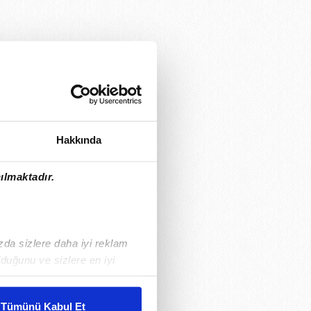
Hakkında
ılmaktadır.
ızda sizlere daha iyi reklam
duğunu ve sizlere en iyi
liyetlerimizi karşılamak
Tümünü Kabul Et