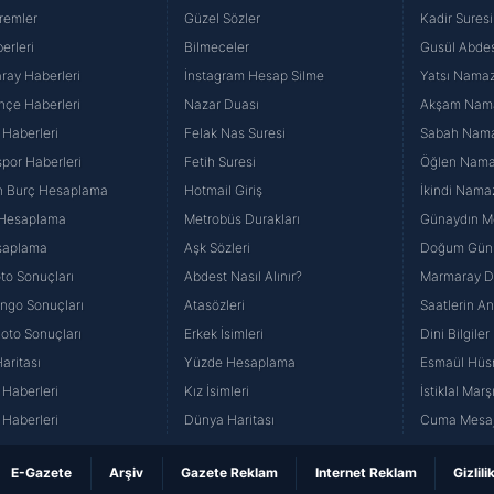
remler
Güzel Sözler
Kadir Suresi
erleri
Bilmeceler
Gusül Abdes
ray Haberleri
İnstagram Hesap Silme
Yatsı Namazı
hçe Haberleri
Nazar Duası
Akşam Namaz
 Haberleri
Felak Nas Suresi
Sabah Namaz
por Haberleri
Fetih Suresi
Öğlen Namazı
n Burç Hesaplama
Hotmail Giriş
İkindi Namaz
 Hesaplama
Metrobüs Durakları
Günaydın Me
saplama
Aşk Sözleri
Doğum Günü
to Sonuçları
Abdest Nasıl Alınır?
Marmaray Du
yango Sonuçları
Atasözleri
Saatlerin A
Loto Sonuçları
Erkek İsimleri
Dini Bilgiler
aritası
Yüzde Hesaplama
Esmaül Hüs
Haberleri
Kız İsimleri
İstiklal Marş
Haberleri
Dünya Haritası
Cuma Mesaj
E-Gazete
Arşiv
Gazete Reklam
Internet Reklam
Gizlili