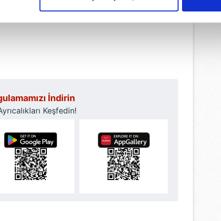
çerezlere izin vermedikleri takdirde, kullanıcılara hedefli reklaml
abilmek için İnternet Sitemizde kendimize ve üçüncü kişilere ait 
isel verileriniz işlenmekte olup gerekli olan çerezler bilgi toplum
 çerezler, sitemizin daha işlevsel kılınması ve kişiselleştirilmes
 yapılması, amaçlarıyla sınırlı olarak açık rızanız dahilinde kulla
aşağıda yer alan panel vasıtasıyla belirleyebilirsiniz. Çerezlere iliş
ulamamızı İndirin
lgilendirme Metnimizi
ziyaret edebilirsiniz.
rıcalıkları Keşfedin!
Korunması Kanunu uyarınca hazırlanmış Aydınlatma Metnimizi okum
 çerezlerle ilgili bilgi almak için lütfen
tıklayınız
.