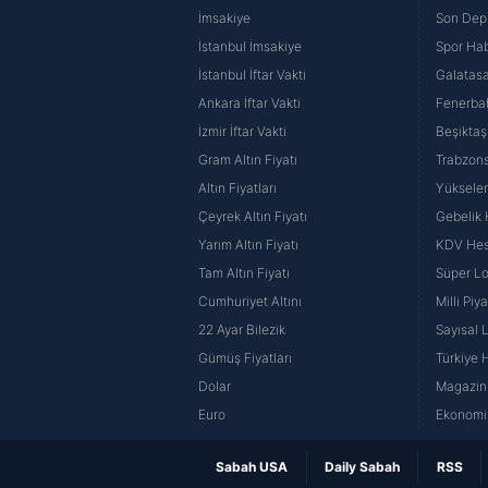
İmsakiye
Son Dep
İstanbul İmsakiye
Spor Hab
İstanbul İftar Vakti
Galatasa
Ankara İftar Vakti
Fenerba
İzmir İftar Vakti
Beşiktaş
Gram Altın Fiyatı
Trabzons
Altın Fiyatları
Yüksele
Çeyrek Altın Fiyatı
Gebelik
Yarım Altın Fiyatı
KDV He
Tam Altın Fiyatı
Süper Lo
Cumhuriyet Altını
Milli Pi
22 Ayar Bilezik
Sayısal 
Gümüş Fiyatları
Türkiye H
Dolar
Magazin 
Euro
Ekonomi 
Sabah USA
Daily Sabah
RSS