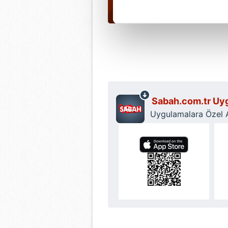
Her halükârda, kullanıcılar, bu 
Sizlere daha iyi bir hizmet sun
çerezler vasıtasıyla çeşitli kiş
amacıyla kullanılmaktadır. Diğer
reklam/pazarlama faaliyetlerinin
Çerezlere ilişkin tercihlerinizi 
Sabah.com.tr Uyg
butonuna tıklayabilir,
Çerez Bi
Uygulamalara Özel Ay
6698 sayılı Kişisel Verilerin 
mevzuata uygun olarak kullanılan