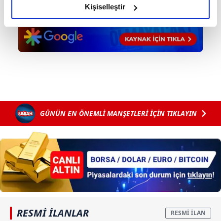
olduğunu ve sizlere en iyi içerikleri sunabilmek adına
Kişiselleştir
elimizden gelen çabayı gösterdiğimizi ve bu noktada,
reklamların maliyetlerimizi karşılamak noktasında tek gelir
kalemimiz olduğunu sizlere hatırlatmak isteriz.
Her halükârda, kullanıcılar, bu çerezlere izin vermedikleri
takdirde, kullanıcılara hedefli reklamlar
gösterilmeyecektir."
Sizlere daha iyi bir hizmet sunabilmek için İnternet
GÜNÜN EN ÖNEMLİ MANŞETLERİ İÇİN TIKLAYIN
Sitemizde kendimize ve üçüncü kişilere ait çerezler
kullanılmaktadır. Bu çerezler vasıtasıyla çeşitli kişisel
verileriniz işlenmekte olup gerekli olan çerezler bilgi
toplumu hizmetlerinin sunulması amacıyla
kullanılmaktadır. Diğer çerezler, sitemizin daha işlevsel
kılınması ve kişiselleştirilmesi ve sizlere yönelik
reklam/pazarlama faaliyetlerinin yapılması, amaçlarıyla
sınırlı olarak açık rızanız dahilinde kullanılacaktır.
RESMİ İLANLAR