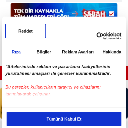
Reddet
Rıza
Bilgiler
Reklam Ayarları
Hakkında
"Sitelerimizde reklam ve pazarlama faaliyetlerinin
GÜNÜN EN ÖNEMLİ MANŞETLERİ İÇİN TIKLAYIN
yürütülmesi amaçları ile çerezler kullanılmaktadır.
Bu çerezler, kullanıcıların tarayıcı ve cihazlarını
tanımlayarak çalışırlar.
Bu çerezlere izin vermeniz halinde sizlere özel
kişiselleştirilmiş reklamlar sunabilir, sayfalarımızda sizlere
Tümünü Kabul Et
daha iyi reklam deneyimi yaşatabiliriz. Bunu yaparken