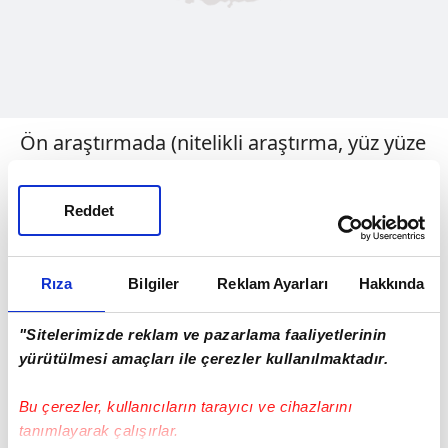
Ön araştırmada (nitelikli araştırma, yüz yüze
görüşme) 20 görüşme yaptıklarını ve dile
getirilen 800 görüsü incelediklerini belirten
Reddet
Kaddor, gençlerin İslam'a karsı
önyargılarının daha çok medya ve siyaset
Rıza
Bilgiler
Reklam Ayarları
Hakkında
dili ile aile içerindeki konuşmalardan
kaynaklandığının altını çizdi. Bu ön
"Sitelerimizde reklam ve pazarlama faaliyetlerinin
araştırma sonucu belirlenen sorularla 500
yürütülmesi amaçları ile çerezler kullanılmaktadır.
öğrenci ile anket yapılarak gençler
Bu çerezler, kullanıcıların tarayıcı ve cihazlarını
arasındaki Islam düşmanlığının neden
tanımlayarak çalışırlar.
kaynaklandığı, nasıl kendini gösterdiği gibi