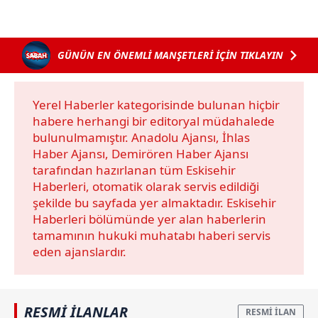
Sizlere daha iyi bir hizmet sunabilmek için İnternet
Sitemizde kendimize ve üçüncü kişilere ait çerezler
kullanılmaktadır. Bu çerezler vasıtasıyla çeşitli kişisel
GÜNÜN EN ÖNEMLİ MANŞETLERİ İÇİN TIKLAYIN
verileriniz işlenmekte olup gerekli olan çerezler bilgi
toplumu hizmetlerinin sunulması amacıyla
kullanılmaktadır. Diğer çerezler, sitemizin daha işlevsel
Yerel Haberler kategorisinde bulunan hiçbir
kılınması ve kişiselleştirilmesi ve sizlere yönelik
habere herhangi bir editoryal müdahalede
reklam/pazarlama faaliyetlerinin yapılması, amaçlarıyla
bulunulmamıştır. Anadolu Ajansı, İhlas
sınırlı olarak açık rızanız dahilinde kullanılacaktır.
Haber Ajansı, Demirören Haber Ajansı
tarafından hazırlanan tüm Eskisehir
Çerezlere ilişkin tercihlerinizi aşağıda yer alan panel
Haberleri, otomatik olarak servis edildiği
vasıtasıyla belirleyebilirsiniz. Çerezlere ilişkin detaylı bilgi
şekilde bu sayfada yer almaktadır. Eskisehir
için Ayarlar butonuna tıklayabilir,
Çerez Bilgilendirme
Haberleri bölümünde yer alan haberlerin
Metnimizi
ziyaret edebilirsiniz.
tamamının hukuki muhatabı haberi servis
eden ajanslardır.
6698 sayılı Kişisel Verilerin Korunması Kanunu uyarınca
hazırlanmış Aydınlatma Metnimizi okumak ve sitemizde
ilgili mevzuata uygun olarak kullanılan çerezlerle ilgili bilgi
RESMİ İLANLAR
almak için lütfen
tıklayınız
.