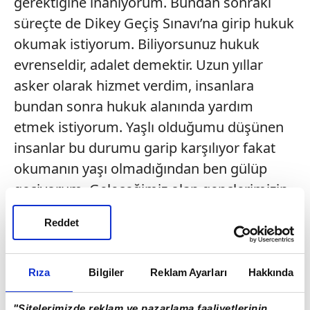
gerektiğine inanıyorum. Bundan sonraki
süreçte de Dikey Geçiş Sınavı’na girip hukuk
okumak istiyorum. Biliyorsunuz hukuk
evrenseldir, adalet demektir. Uzun yıllar
asker olarak hizmet verdim, insanlara
bundan sonra hukuk alanında yardım
etmek istiyorum. Yaşlı olduğumu düşünen
insanlar bu durumu garip karşılıyor fakat
okumanın yaşı olmadığından ben gülüp
geçiyorum. Geleceğimiz olan gençlerimizin
hayatın her alanında kendilerini
Reddet
geliştirmelerini diliyorum. Temennim ilkeli
ve disiplinli bir şekilde gençlerin bayrağı
bizden devralarak bizleri
Rıza
Bilgiler
Reklam Ayarları
Hakkında
gururlandırmasıdır” diye konuştu.
"Sitelerimizde reklam ve pazarlama faaliyetlerinin