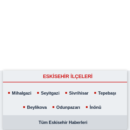
ESKİSEHİR İLÇELERİ
Mihalgazi
Seyitgazi
Sivrihisar
Tepebaşı
Beylikova
Odunpazarı
İnönü
Tüm Eskisehir Haberleri