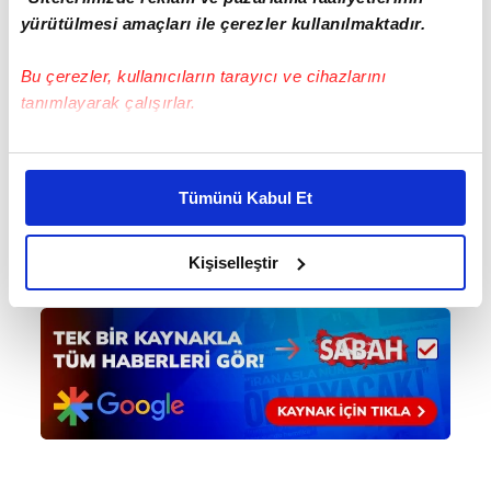
yürütülmesi amaçları ile çerezler kullanılmaktadır.
Bu çerezler, kullanıcıların tarayıcı ve cihazlarını
tanımlayarak çalışırlar.
Bu çerezlere izin vermeniz halinde sizlere özel
kişiselleştirilmiş reklamlar sunabilir, sayfalarımızda sizlere
Tümünü Kabul Et
daha iyi reklam deneyimi yaşatabiliriz. Bunu yaparken
amacımızın size daha iyi bir reklam deneyimi sunmak
olduğunu ve sizlere en iyi içerikleri sunabilmek adına
Kişiselleştir
elimizden gelen çabayı gösterdiğimizi ve bu noktada,
reklamların maliyetlerimizi karşılamak noktasında tek gelir
kalemimiz olduğunu sizlere hatırlatmak isteriz.
Her halükârda, kullanıcılar, bu çerezlere izin vermedikleri
takdirde, kullanıcılara hedefli reklamlar
gösterilmeyecektir."