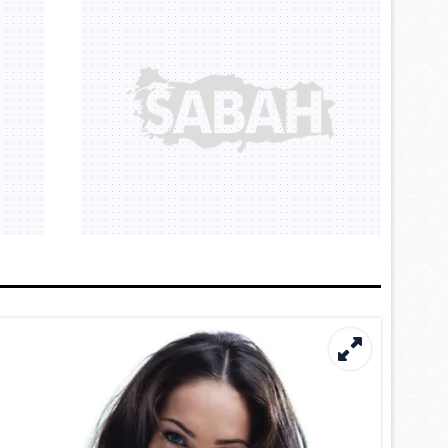
 çerezlerle ilgili bilgi almak için lütfen
tıklayınız
.