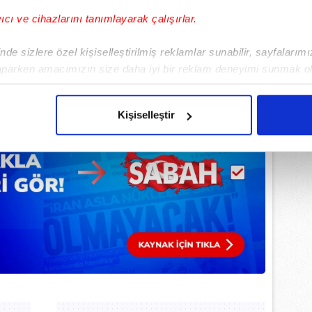
yıcı ve cihazlarını tanımlayarak çalışırlar.
de sizlere özel kişiselleştirilmiş reklamlar sunabilir, sayfalarım
aparken amacımızın size daha iyi bir reklam deneyimi sunmak ol
imizden gelen çabayı gösterdiğimizi ve bu noktada, reklamların ma
şlamadan önce bir doktora danışmanız
olduğunu sizlere hatırlatmak isteriz.
ktiğini unutmayın.
Kişiselleştir
çerezlere izin vermedikleri takdirde, kullanıcılara hedefli reklaml
abilmek için İnternet Sitemizde kendimize ve üçüncü kişilere ait 
isel verileriniz işlenmekte olup gerekli olan çerezler bilgi toplum
 çerezler, sitemizin daha işlevsel kılınması ve kişiselleştirilmes
 yapılması, amaçlarıyla sınırlı olarak açık rızanız dahilinde kulla
aşağıda yer alan panel vasıtasıyla belirleyebilirsiniz. Çerezlere iliş
lgilendirme Metnimizi
ziyaret edebilirsiniz.
Korunması Kanunu uyarınca hazırlanmış Aydınlatma Metnimizi okum