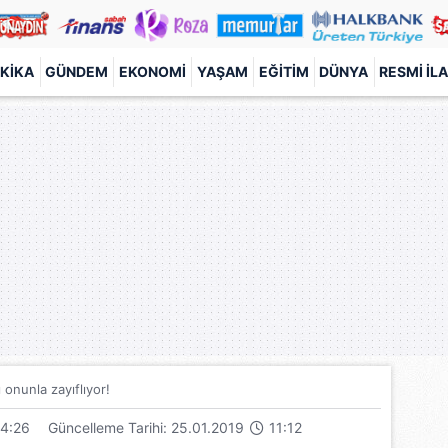
KIKA
GÜNDEM
EKONOMI
YAŞAM
EĞITIM
DÜNYA
RESMI İL
 onunla zayıflıyor!
4:26
Güncelleme Tarihi: 25.01.2019
11:12