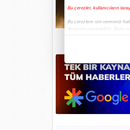
Bu çerezler, kullanıcıların tara
Bu çerezlere izin vermeniz halin
deneyimi yaşatabiliriz. Bunu y
içerikleri sunabilmek adına el
Herhangi bir diyete ba
noktasında tek gelir kalemimiz 
gere
Her halükârda, kullanıcılar, bu 
Sizlere daha iyi bir hizmet sun
çerezler vasıtasıyla çeşitli kiş
amacıyla kullanılmaktadır. Diğer
reklam/pazarlama faaliyetlerinin
Çerezlere ilişkin tercihlerinizi 
butonuna tıklayabilir,
Çerez Bi
6698 sayılı Kişisel Verilerin 