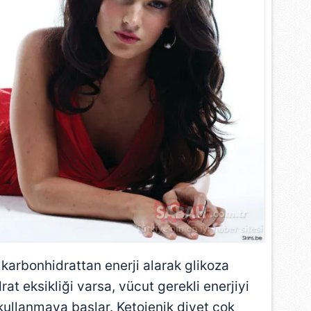
karbonhidrattan enerji alarak glikoza
at eksikliği varsa, vücut gerekli enerjiyi
 kullanmaya başlar. Ketojenik diyet çok