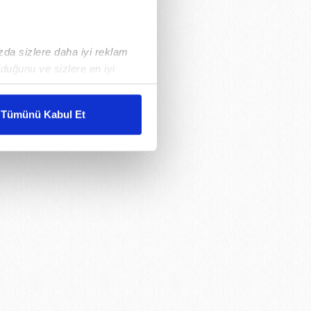
ızda sizlere daha iyi reklam
duğunu ve sizlere en iyi
liyetlerimizi karşılamak
Tümünü Kabul Et
ar gösterilmeyecektir."
çerezler kullanılmaktadır. Bu
u hizmetlerinin sunulması
i ve sizlere yönelik
nılacaktır.
kin detaylı bilgi için Ayarlar
ak ve sitemizde ilgili