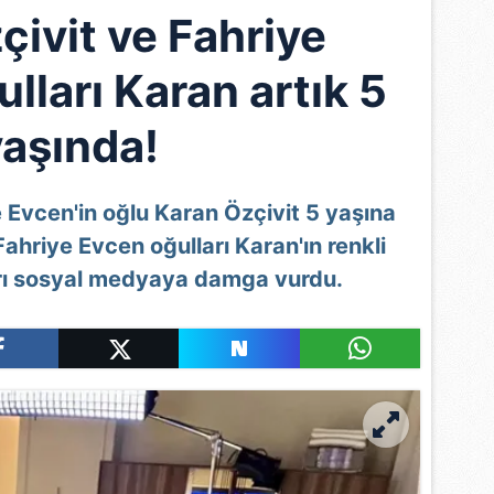
çivit ve Fahriye
lları Karan artık 5
yaşında!
e Evcen'in oğlu Karan Özçivit 5 yaşına
Fahriye Evcen oğulları Karan'ın renkli
ı sosyal medyaya damga vurdu.