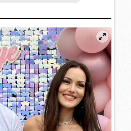
 çerezlerle ilgili bilgi almak için lütfen
tıklayınız
.