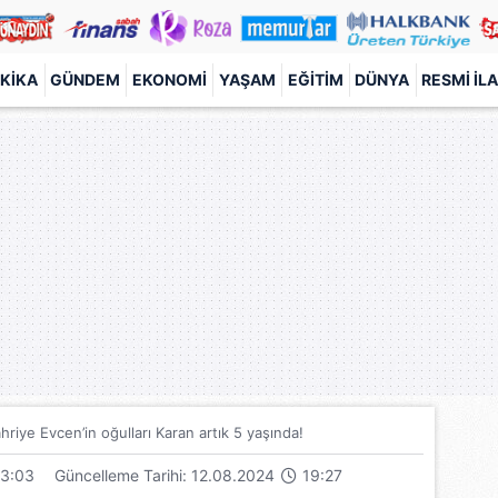
KIKA
GÜNDEM
EKONOMI
YAŞAM
EĞITIM
DÜNYA
RESMI İL
hriye Evcen’in oğulları Karan artık 5 yaşında!
3:03
Güncelleme Tarihi: 12.08.2024
19:27