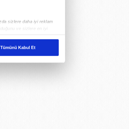
ızda sizlere daha iyi reklam
duğunu ve sizlere en iyi
liyetlerimizi karşılamak
Tümünü Kabul Et
ar gösterilmeyecektir."
çerezler kullanılmaktadır. Bu
u hizmetlerinin sunulması
i ve sizlere yönelik
nılacaktır.
kin detaylı bilgi için Ayarlar
ak ve sitemizde ilgili