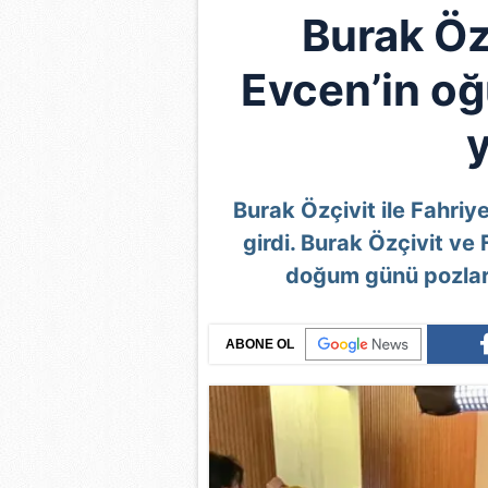
Burak Öz
Evcen’in oğu
Burak Özçivit ile Fahriy
girdi. Burak Özçivit ve 
doğum günü pozlar
ABONE OL