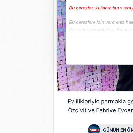
Bu çerezler, kullanıcıların tara
Bu çerezlere izin vermeniz halin
deneyimi yaşatabiliriz. Bunu y
içerikleri sunabilmek adına el
noktasında tek gelir kalemimiz 
Her halükârda, kullanıcılar, bu 
Sizlere daha iyi bir hizmet sun
çerezler vasıtasıyla çeşitli kiş
amacıyla kullanılmaktadır. Diğer
reklam/pazarlama faaliyetlerinin
Evlilikleriyle parmakla g
Çerezlere ilişkin tercihlerinizi 
Özçivit ve Fahriye Evcen
butonuna tıklayabilir,
Çerez Bi
6698 sayılı Kişisel Verilerin 
GÜNÜN EN ÖN