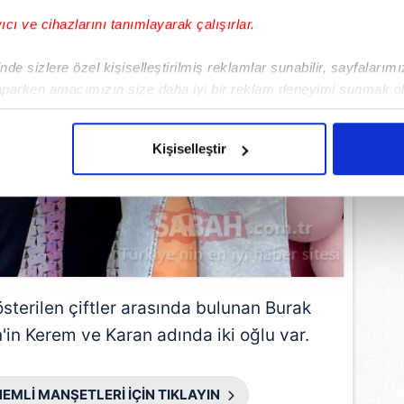
yıcı ve cihazlarını tanımlayarak çalışırlar.
de sizlere özel kişiselleştirilmiş reklamlar sunabilir, sayfalarım
aparken amacımızın size daha iyi bir reklam deneyimi sunmak ol
imizden gelen çabayı gösterdiğimizi ve bu noktada, reklamların ma
olduğunu sizlere hatırlatmak isteriz.
Kişiselleştir
çerezlere izin vermedikleri takdirde, kullanıcılara hedefli reklaml
abilmek için İnternet Sitemizde kendimize ve üçüncü kişilere ait 
isel verileriniz işlenmekte olup gerekli olan çerezler bilgi toplum
 çerezler, sitemizin daha işlevsel kılınması ve kişiselleştirilmes
 yapılması, amaçlarıyla sınırlı olarak açık rızanız dahilinde kulla
österilen çiftler arasında bulunan Burak
aşağıda yer alan panel vasıtasıyla belirleyebilirsiniz. Çerezlere iliş
'in Kerem ve Karan adında iki oğlu var.
lgilendirme Metnimizi
ziyaret edebilirsiniz.
Korunması Kanunu uyarınca hazırlanmış Aydınlatma Metnimizi okum
EMLİ MANŞETLERİ İÇİN TIKLAYIN