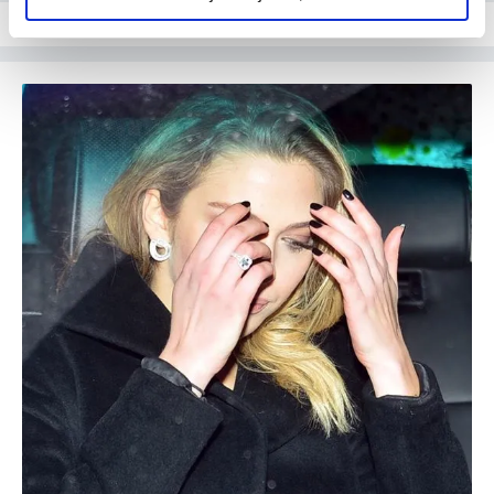
elimizden gelen çabayı gösterdiğimizi ve bu noktada,
reklamların maliyetlerimizi karşılamak noktasında tek gelir
kalemimiz olduğunu sizlere hatırlatmak isteriz.
Her halükârda, kullanıcılar, bu çerezlere izin vermedikleri
takdirde, kullanıcılara hedefli reklamlar
gösterilmeyecektir."
Sizlere daha iyi bir hizmet sunabilmek için İnternet
Sitemizde kendimize ve üçüncü kişilere ait çerezler
kullanılmaktadır. Bu çerezler vasıtasıyla çeşitli kişisel
verileriniz işlenmekte olup gerekli olan çerezler bilgi
toplumu hizmetlerinin sunulması amacıyla
kullanılmaktadır. Diğer çerezler, sitemizin daha işlevsel
kılınması ve kişiselleştirilmesi ve sizlere yönelik
reklam/pazarlama faaliyetlerinin yapılması, amaçlarıyla
sınırlı olarak açık rızanız dahilinde kullanılacaktır.
Çerezlere ilişkin tercihlerinizi aşağıda yer alan panel