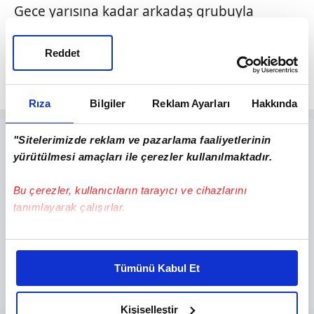
Gece yarısına kadar arkadaş grubuyla
sevgilisinin doğum gününü kutlayan genç
şarkıcı, Yasemin Şefaatli'yle mekândan ele
Reddet
ele çıktı.
Rıza
Bilgiler
Reklam Ayarları
Hakkında
"Sitelerimizde reklam ve pazarlama faaliyetlerinin
yürütülmesi amaçları ile çerezler kullanılmaktadır.
Bu çerezler, kullanıcıların tarayıcı ve cihazlarını
tanımlayarak çalışırlar.
Bu çerezlere izin vermeniz halinde sizlere özel
kişiselleştirilmiş reklamlar sunabilir, sayfalarımızda sizlere
Tümünü Kabul Et
daha iyi reklam deneyimi yaşatabiliriz. Bunu yaparken
amacımızın size daha iyi bir reklam deneyimi sunmak
olduğunu ve sizlere en iyi içerikleri sunabilmek adına
Kişiselleştir