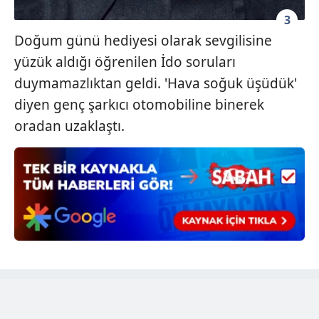
vasıtasıyla belirleyebilirsiniz. Çerezlere ilişkin detaylı bilgi
3
için Ayarlar butonuna tıklayabilir,
Çerez Bilgilendirme
Doğum günü hediyesi olarak sevgilisine
Metnimizi
ziyaret edebilirsiniz.
yüzük aldığı öğrenilen İdo soruları
duymamazlıktan geldi. 'Hava soğuk üşüdük'
6698 sayılı Kişisel Verilerin Korunması Kanunu uyarınca
diyen genç şarkıcı otomobiline binerek
hazırlanmış Aydınlatma Metnimizi okumak ve sitemizde
ilgili mevzuata uygun olarak kullanılan çerezlerle ilgili bilgi
oradan uzaklaştı.
almak için lütfen
tıklayınız
.