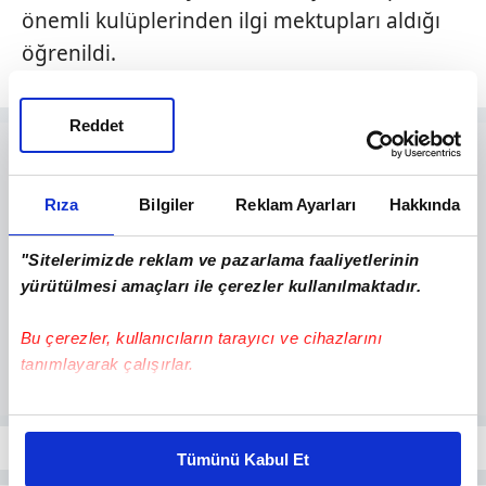
önemli kulüplerinden ilgi mektupları aldığı
öğrenildi.
Reddet
Rıza
Bilgiler
Reklam Ayarları
Hakkında
"Sitelerimizde reklam ve pazarlama faaliyetlerinin
yürütülmesi amaçları ile çerezler kullanılmaktadır.
Bu çerezler, kullanıcıların tarayıcı ve cihazlarını
tanımlayarak çalışırlar.
Bu çerezlere izin vermeniz halinde sizlere özel
kişiselleştirilmiş reklamlar sunabilir, sayfalarımızda sizlere
Tümünü Kabul Et
daha iyi reklam deneyimi yaşatabiliriz. Bunu yaparken