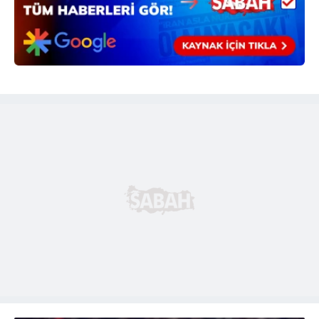
Çerezlere ilişkin tercihlerinizi aşağıda yer alan panel
vasıtasıyla belirleyebilirsiniz. Çerezlere ilişkin detaylı bilgi
için Ayarlar butonuna tıklayabilir,
Çerez Bilgilendirme
Metnimizi
ziyaret edebilirsiniz.
6698 sayılı Kişisel Verilerin Korunması Kanunu uyarınca
hazırlanmış Aydınlatma Metnimizi okumak ve sitemizde
ilgili mevzuata uygun olarak kullanılan çerezlerle ilgili bilgi
almak için lütfen
tıklayınız
.