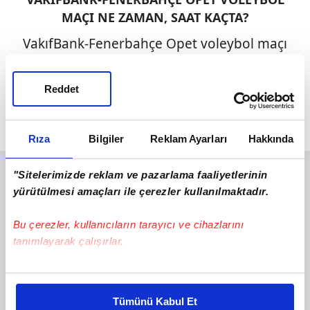
MAÇI NE ZAMAN, SAAT KAÇTA?
VakıfBank-Fenerbahçe Opet voleybol maçı
bugün saat 19.00'da oynanacak.
Reddet
Müsabaka "VakıfBank Spor Sarayı'nda"
gerçekleşecek.
Rıza
Bilgiler
Reklam Ayarları
Hakkında
"Sitelerimizde reklam ve pazarlama faaliyetlerinin
yürütülmesi amaçları ile çerezler kullanılmaktadır.
Bu çerezler, kullanıcıların tarayıcı ve cihazlarını
tanımlayarak çalışırlar.
Bu çerezlere izin vermeniz halinde sizlere özel
kişiselleştirilmiş reklamlar sunabilir, sayfalarımızda sizlere
Tümünü Kabul Et
daha iyi reklam deneyimi yaşatabiliriz. Bunu yaparken