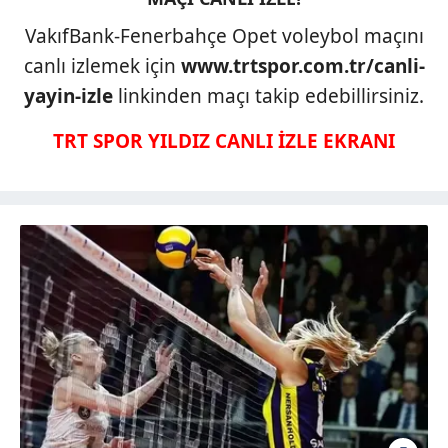
VakıfBank-Fenerbahçe Opet voleybol maçını
canlı izlemek için
www.trtspor.com.tr/canli-
yayin-izle
linkinden maçı takip edebillirsiniz.
TRT SPOR YILDIZ CANLI İZLE EKRANI