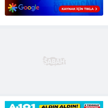
hazırlanmış Aydınlatma Metnimizi okumak ve sitemizde
ilgili mevzuata uygun olarak kullanılan çerezlerle ilgili bilgi
almak için lütfen
tıklayınız
.