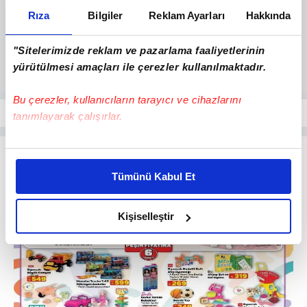
Rıza
Bilgiler
Reklam Ayarları
Hakkında
"Sitelerimizde reklam ve pazarlama faaliyetlerinin
yürütülmesi amaçları ile çerezler kullanılmaktadır.
Bu çerezler, kullanıcıların tarayıcı ve cihazlarını
tanımlayarak çalışırlar.
Bu çerezlere izin vermeniz halinde sizlere özel
kişiselleştirilmiş reklamlar sunabilir, sayfalarımızda sizlere
Tümünü Kabul Et
daha iyi reklam deneyimi yaşatabiliriz. Bunu yaparken
amacımızın size daha iyi bir reklam deneyimi sunmak
olduğunu ve sizlere en iyi içerikleri sunabilmek adına
Kişiselleştir
elimizden gelen çabayı gösterdiğimizi ve bu noktada,
reklamların maliyetlerimizi karşılamak noktasında tek gelir
kalemimiz olduğunu sizlere hatırlatmak isteriz.
Her halükârda, kullanıcılar, bu çerezlere izin vermedikleri