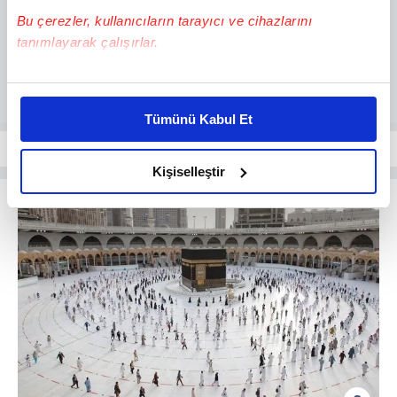
Bu çerezler, kullanıcıların tarayıcı ve cihazlarını
tanımlayarak çalışırlar.
Bu çerezlere izin vermeniz halinde sizlere özel
kişiselleştirilmiş reklamlar sunabilir, sayfalarımızda sizlere
Tümünü Kabul Et
daha iyi reklam deneyimi yaşatabiliriz. Bunu yaparken
amacımızın size daha iyi bir reklam deneyimi sunmak
olduğunu ve sizlere en iyi içerikleri sunabilmek adına
Kişiselleştir
elimizden gelen çabayı gösterdiğimizi ve bu noktada,
reklamların maliyetlerimizi karşılamak noktasında tek gelir
kalemimiz olduğunu sizlere hatırlatmak isteriz.
Her halükârda, kullanıcılar, bu çerezlere izin vermedikleri
takdirde, kullanıcılara hedefli reklamlar
gösterilmeyecektir."
Sizlere daha iyi bir hizmet sunabilmek için İnternet
Sitemizde kendimize ve üçüncü kişilere ait çerezler