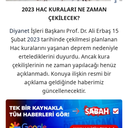
3
kullanılmaktadır. Bu çerezler vasıtasıyla çeşitli kişisel
2023 HAC KURALARI NE ZAMAN
verileriniz işlenmekte olup gerekli olan çerezler bilgi
toplumu hizmetlerinin sunulması amacıyla
ÇEKİLECEK?
kullanılmaktadır. Diğer çerezler, sitemizin daha işlevsel
kılınması ve kişiselleştirilmesi ve sizlere yönelik
Diyanet
İşleri Başkanı Prof. Dr. Ali Erbaş 15
reklam/pazarlama faaliyetlerinin yapılması, amaçlarıyla
Şubat
2023
tarihinde çekilmesi planlanan
sınırlı olarak açık rızanız dahilinde kullanılacaktır.
Hac kuralarını yaşanan deprem nedeniyle
ertelediklerini duyurdu. Ancak kura
Çerezlere ilişkin tercihlerinizi aşağıda yer alan panel
vasıtasıyla belirleyebilirsiniz. Çerezlere ilişkin detaylı bilgi
çekilişlerinin ne zaman yapılacağı henüz
için Ayarlar butonuna tıklayabilir,
Çerez Bilgilendirme
açıklanmadı. Konuya ilişkin resmi bir
Metnimizi
ziyaret edebilirsiniz.
açıklama geldiğinde haberimiz
güncellenecektir.
6698 sayılı Kişisel Verilerin Korunması Kanunu uyarınca
hazırlanmış Aydınlatma Metnimizi okumak ve sitemizde
ilgili mevzuata uygun olarak kullanılan çerezlerle ilgili bilgi
almak için lütfen
tıklayınız
.