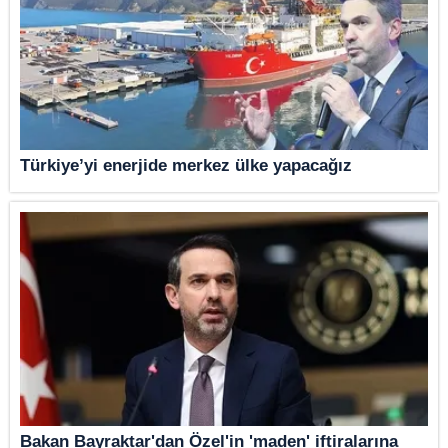
Türkiye’yi enerjide merkez ülke yapacağız
Bakan Bayraktar'dan Özel'in 'maden' iftiralarına