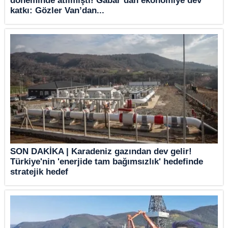
döneminde atılmıştı! Gabar’dan ekonomiye dev
katkı: Gözler Van’dan...
SON DAKİKA | Karadeniz gazından dev gelir!
Türkiye'nin 'enerjide tam bağımsızlık' hedefinde
stratejik hedef