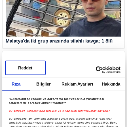
Malatya'da iki grup arasında silahlı kavga; 1 ölü
Reddet
Rıza
Bilgiler
Reklam Ayarları
Hakkında
"Sitelerimizde reklam ve pazarlama faaliyetlerinin yürütülmesi
amaçları ile çerezler kullanılmaktadır.
Bu çerezler, kullanıcıların tarayıcı ve cihazlarını tanımlayarak çalışırlar.
Malatya'da yangına giden itfaiye aracı devrildi: 3
Bu çerezlere izin vermeniz halinde sizlere özel kişiselleştirilmiş reklamlar
sunabilir, sayfalarımızda sizlere daha iyi reklam deneyimi yaşatabiliriz. Bunu
yaralı
yaparken amacımızın size daha iyi bir reklam deneyimi sunmak olduğunu ve