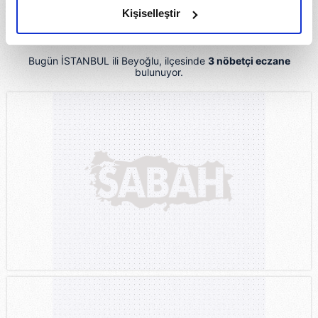
olduğunu ve sizlere en iyi içerikleri sunabilmek adına
Kişiselleştir
Harita için Tıklayınız
elimizden gelen çabayı gösterdiğimizi ve bu noktada,
reklamların maliyetlerimizi karşılamak noktasında tek gelir
kalemimiz olduğunu sizlere hatırlatmak isteriz.
Bugün İSTANBUL ili Beyoğlu, ilçesinde
3 nöbetçi eczane
bulunuyor.
Her halükârda, kullanıcılar, bu çerezlere izin vermedikleri
takdirde, kullanıcılara hedefli reklamlar
gösterilmeyecektir."
Sizlere daha iyi bir hizmet sunabilmek için İnternet
Sitemizde kendimize ve üçüncü kişilere ait çerezler
kullanılmaktadır. Bu çerezler vasıtasıyla çeşitli kişisel
verileriniz işlenmekte olup gerekli olan çerezler bilgi
toplumu hizmetlerinin sunulması amacıyla
kullanılmaktadır. Diğer çerezler, sitemizin daha işlevsel
kılınması ve kişiselleştirilmesi ve sizlere yönelik
reklam/pazarlama faaliyetlerinin yapılması, amaçlarıyla
sınırlı olarak açık rızanız dahilinde kullanılacaktır.