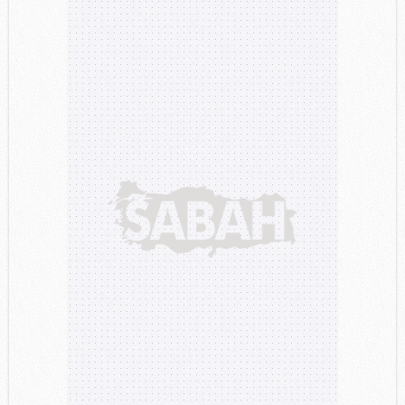
Çerezlere ilişkin tercihlerinizi aşağıda yer alan panel
vasıtasıyla belirleyebilirsiniz. Çerezlere ilişkin detaylı bilgi
için Ayarlar butonuna tıklayabilir,
Çerez Bilgilendirme
Metnimizi
ziyaret edebilirsiniz.
6698 sayılı Kişisel Verilerin Korunması Kanunu uyarınca
hazırlanmış Aydınlatma Metnimizi okumak ve sitemizde
ilgili mevzuata uygun olarak kullanılan çerezlerle ilgili bilgi
almak için lütfen
tıklayınız
.